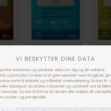
ACANA Highest Protein Dog Ranchlands
ACANA Highest Protein Dog Pacifica
Fra DKK 249,00
Fra DKK 29