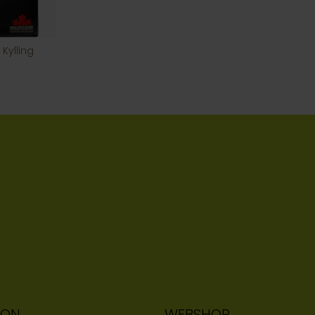
 Kylling
ION
WEBSHOP