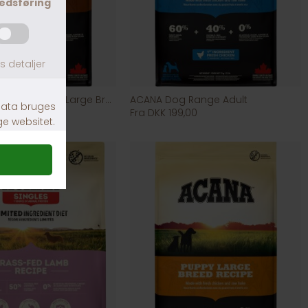
Acana Dog Range Adult Large Breed
ACANA Dog Range Adult
Fra DKK 199,00