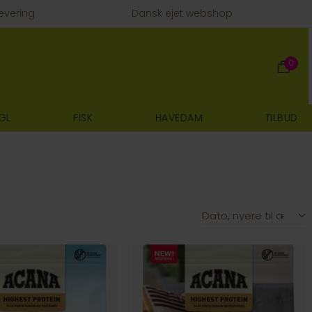
evering
Dansk ejet webshop
0
GL
FISK
HAVEDAM
TILBUD