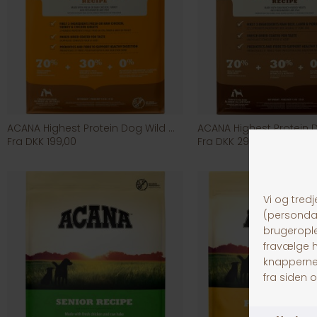
ACANA Highest Protein Dog Wild Prairie
Fra DKK 199,00
Fra DKK 299,00