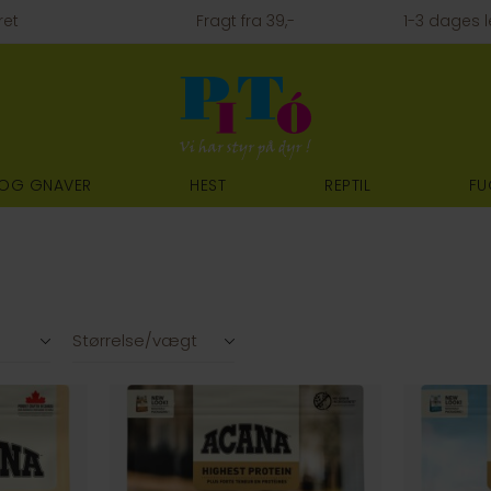
ret
Fragt fra 39,-
1-3 dages l
 OG GNAVER
HEST
REPTIL
FU
Størrelse/vægt