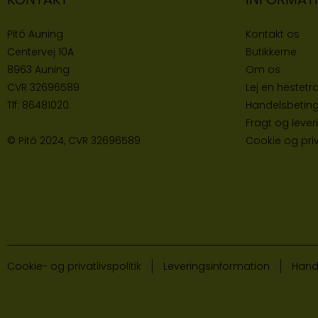
Pitó Auning
Kontakt os
Centervej 10A
Butikke
rne
8963 Auning
Om os
CVR
32696589
Lej en hestetra
Tlf:
86481020
Handelsbeting
Fragt og lever
© Pitó 2024, CVR
32696589
Cookie og priva
Cookie- og privatlivspolitik
Leveringsinformation
Hand