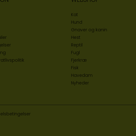
Kat
Hund
Gnaver og kanin
iler
Hest
elser
Reptil
ing
Fugl
tlivspolitik
Fjerkræ
Fisk
Havedam
Nyheder
elsbetingelser