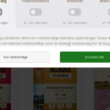
 & Junior
ACANA Dog Range Adult Small Breed
Fra DKK 199,00
DKK 749,00