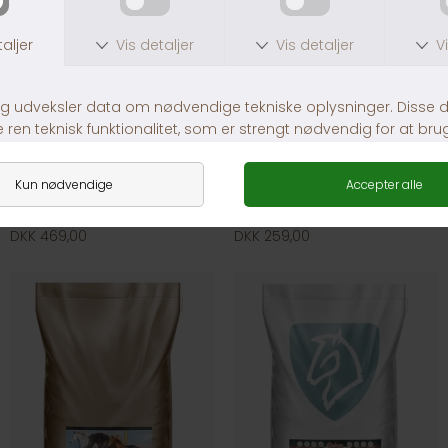
Nordic Gastric Zero
Nordic Classic pellets
DKK 469,00
DKK 259,00