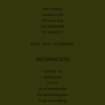
Pitó Auning
Centervej 10A
8963 Auning
CVR
32696589
Tlf:
86481020
© Pitó 2024, CVR
32696589
INFORMATION
Kontakt os
Butikke
rne
Om os
Lej en hestetrailer
Handelsbetingelser
Fragt og levering