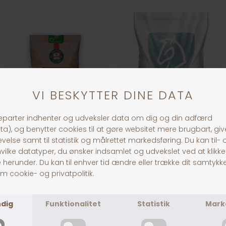
Salvana Optimum Omega
Nordic Grow Müsli
DKK 329,00
DKK 409,00