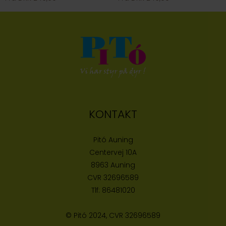
KONTAKT
Pitó Auning
Centervej 10A
8963 Auning
CVR
32696589
Tlf:
86481020
© Pitó 2024, CVR
32696589