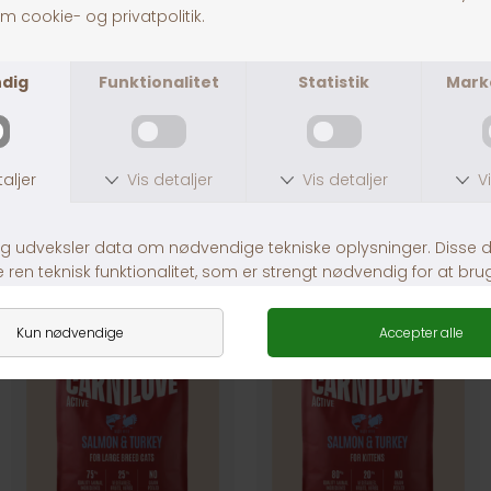
Fragt fra 39,-
1-3 dages levering
Andre købte også