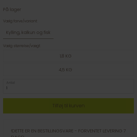
På lager
Vælg farve/variant:
Kylling, kalkun og fisk
Vælg størrelse/vægt:
1,8 KG
4,5 KG
Antal
!DETTE ER EN BESTILLINGSVARE - FORVENTET LEVERING 7