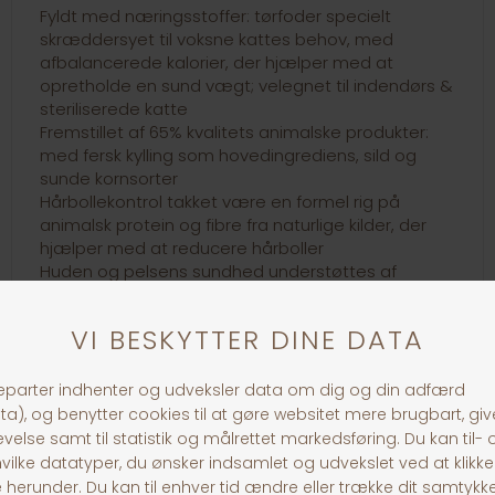
Fyldt med næringsstoffer: tørfoder specielt
skræddersyet til voksne kattes behov, med
afbalancerede kalorier, der hjælper med at
opretholde en sund vægt; velegnet til indendørs &
steriliserede katte
Fremstillet af 65% kvalitets animalske produkter:
med fersk kylling som hovedingrediens, sild og
sunde kornsorter
Hårbollekontrol takket være en formel rig på
animalsk protein og fibre fra naturlige kilder, der
hjælper med at reducere hårboller
Huden og pelsens sundhed understøttes af
kvalitetsblandingen af omega-3- og omega-6-
fedtsyrer
Ingen kunstige smagsstoffer, farve eller
konserveringsmidler, og ingen soja-, majs-,
tapioka- eller hvedeingredienser er tilsat
30 dages returret