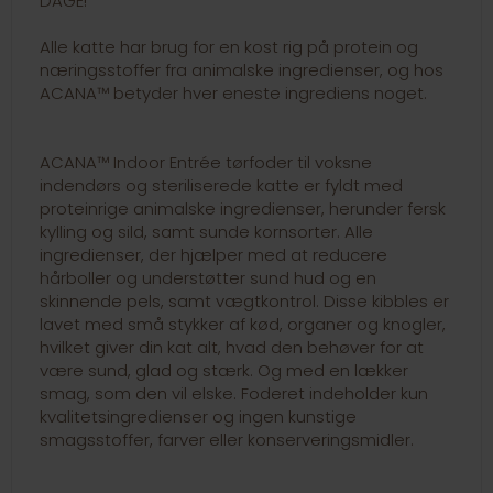
DAGE!
Alle katte har brug for en kost rig på protein og
næringsstoffer fra animalske ingredienser, og hos
ACANA™ betyder hver eneste ingrediens noget.
ACANA™ Indoor Entrée tørfoder til voksne
indendørs og steriliserede katte er fyldt med
proteinrige animalske ingredienser, herunder fersk
kylling og sild, samt sunde kornsorter. Alle
ingredienser, der hjælper med at reducere
hårboller og understøtter sund hud og en
skinnende pels, samt vægtkontrol. Disse kibbles er
lavet med små stykker af kød, organer og knogler,
hvilket giver din kat alt, hvad den behøver for at
være sund, glad og stærk. Og med en lækker
smag, som den vil elske. Foderet indeholder kun
kvalitetsingredienser og ingen kunstige
smagsstoffer, farver eller konserveringsmidler.