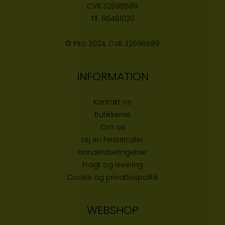
CVR
32696589
Tlf:
86481020
© Pitó 2024, CVR
32696589
INFORMATION
Kontakt os
Butikke
rne
Om os
Lej en hestetrailer
Handelsbetingelser
Fragt og levering
Cookie og privatlivspolitik
WEBSHOP