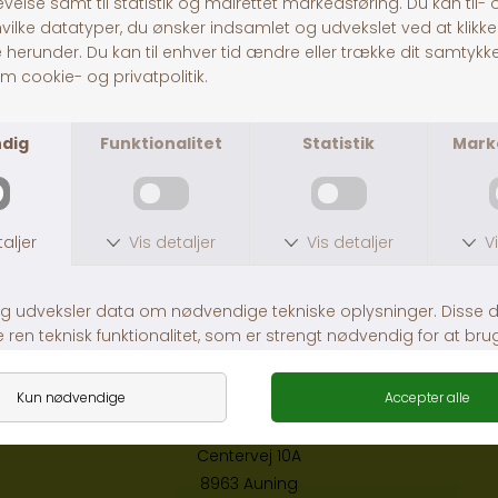
Colombo Co2 Kit Basic
Tropica Co2 Diffuser 3i1
DKK 149,00
DKK 89,00
KONTAKT
Pitó Auning
Centervej 10A
8963 Auning