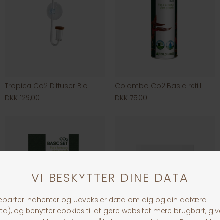
Tropica Co2 Diffuser Bio
Colombo Co2 Basic refill
DKK 129,00
DKK 75,00