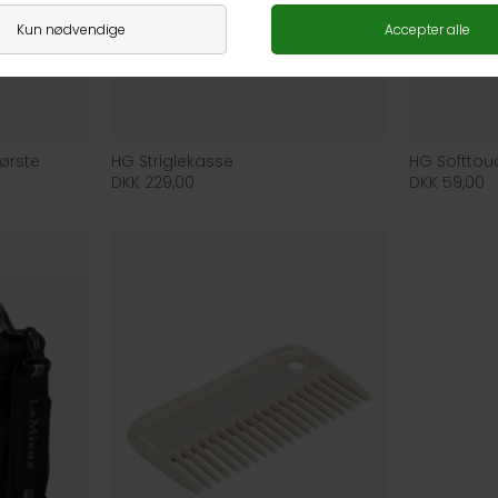
ørste
HG Striglekasse
HG Softto
DKK 229,00
DKK 59,00