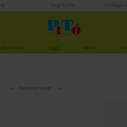
ret
Fragt fra 39,-
1-3 dages l
 OG GNAVER
HEST
REPTIL
FU
Størrelse/vægt