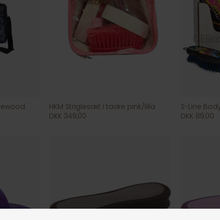
sewood
HKM Striglesæt i taske pink/lilla
S-Line Bod
DKK 349,00
DKK 89,00