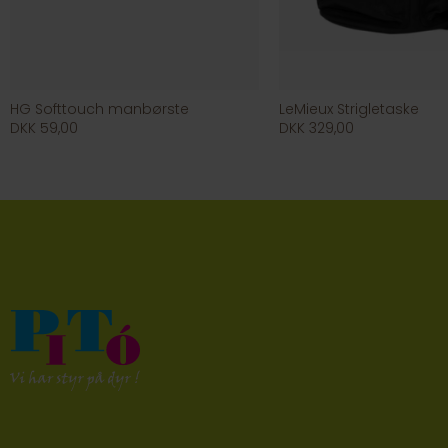
HG Softtouch manbørste
LeMieux Strigletaske
DKK 59,00
DKK 329,00