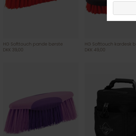
HG Softtouch pande børste
HG Softtouch kardesk b
DKK 39,00
DKK 49,00