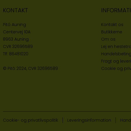
KONTAKT
INFORMAT
Pitó Auning
Kontakt os
Centervej 10A
Butikke
rne
8963 Auning
Om os
CVR
32696589
Lej en hestetra
Tlf:
86481020
Handelsbeting
Fragt og lever
© Pitó 2024, CVR
32696589
Cookie og priva
Cookie- og privatlivspolitik
Leveringsinformation
Hand