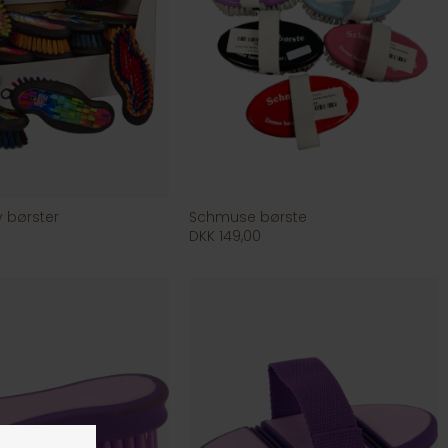
y børster
Schmuse børste
DKK 149,00