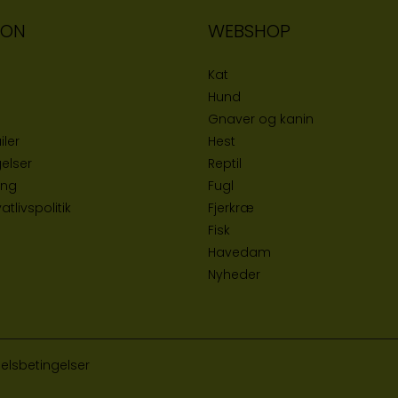
ION
WEBSHOP
Kat
Hund
Gnaver og kanin
iler
Hest
elser
Reptil
ing
Fugl
tlivspolitik
Fjerkræ
Fisk
Havedam
Nyheder
elsbetingelser