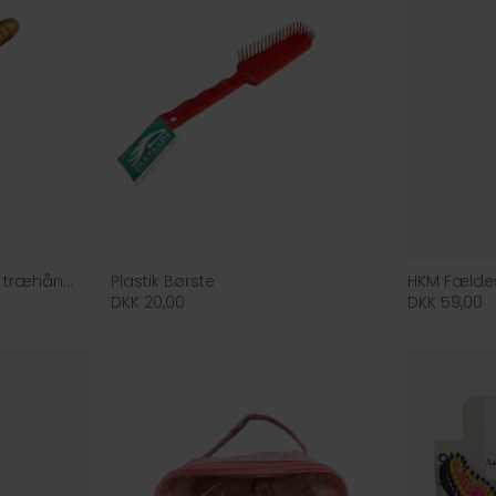
Mankam aluminium m/ træhåndtag
Plastik Børste
HKM Fældes
DKK 20,00
DKK 59,00