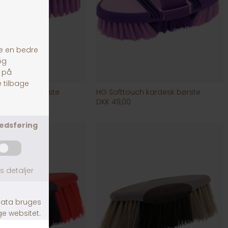
ch pande børste
HG Softtouch kardesk børste
DKK 49,00