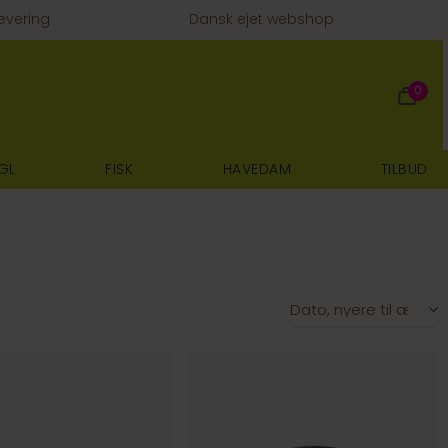
evering
Dansk ejet webshop
0
GL
FISK
HAVEDAM
TILBUD