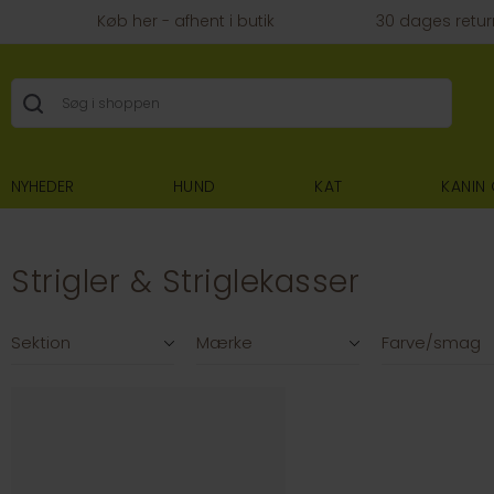
Køb her - afhent i butik
30 dages retur
NYHEDER
HUND
KAT
KANIN
Strigler & Striglekasser
Filtre
Sektion
Mærke
Farve/smag