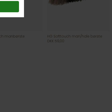
uch manbørste
HG Softtouch man/hale børste
DKK 59,00