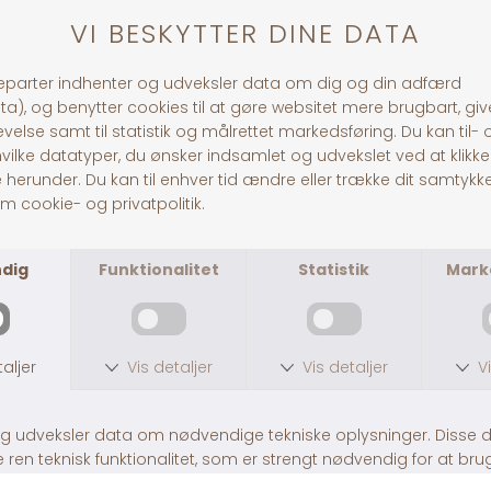
HG Softtouch pande børste
HG Softtou
DKK 39,00
DKK 39,00