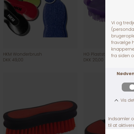
HKM Wonderbrush
HG Plaststrigle
DKK 49,00
DKK 20,00