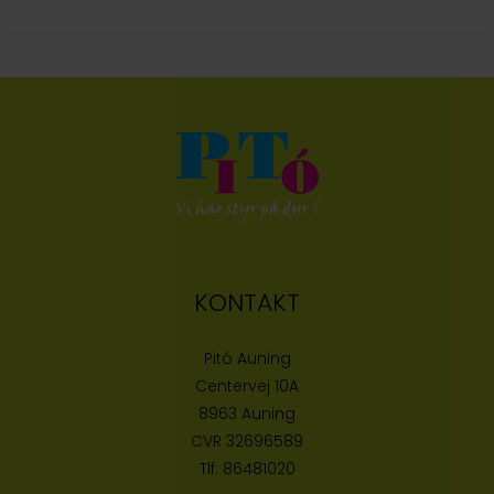
KONTAKT
Pitó Auning
Centervej 10A
8963 Auning
CVR
32696589
Tlf:
86481020