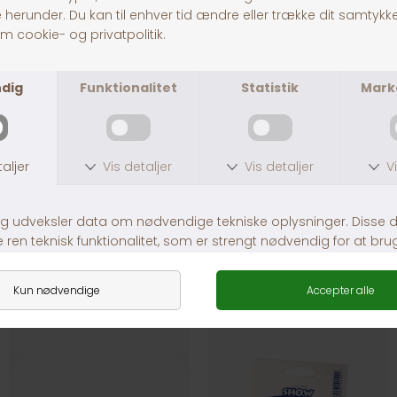
KW Voks til Poter og Hud m. Lanolin
Kronch Lakseolie
DKK 89,00
Fra DKK 99,00