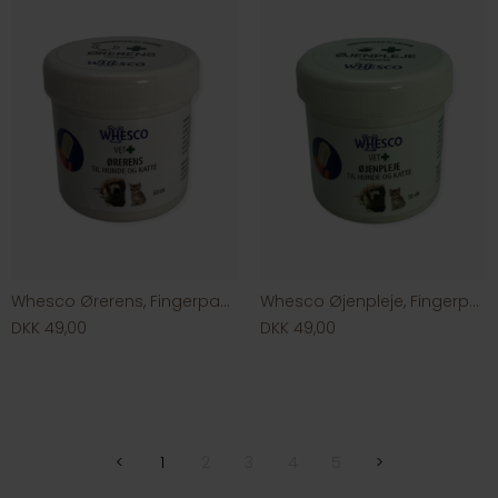
Whesco Ørerens, Fingerpads, 50 stk
Whesco Øjenpleje, Fingerpads, 50 stk
DKK 49,00
DKK 49,00
<
1
2
3
4
5
>