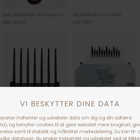
B&B Waterless Shampoo DeLuxe
Wahl Medium Coarse
DKK 149,00
DKK 0,00
Oster afstandsstykke 2 mm
Oster Cryogen-X skær
DKK 69,00
DKK 398,00