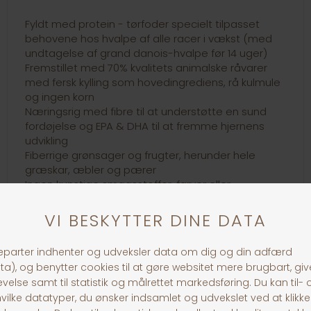
Fyldt med protein - tørfoder specielt tilpasset
behovene hos hvalpe af alle racer i vækst (med
undtagelse af grand danois-hvalpe før 14 uger)
Fremstillet med 70% kvalitets animalske råvarer
med fersk kylling som hovedingrediens, rå kulmule
og ingen korn
Næringsrig med fibre til at understøtte en sund
fordøjelse og EPA & DHA til at fremme hjernens
udvikling
Fiberrige grønsager og frugter, herunder hele
græskar, æbler og pærer
Ingen kunstige smagsstoffer, farver eller
konserveringsmidler og ingen soja, majs, tapioka
eller hvede er tilsat
Metaboliserbar energi er 3660 kcal/kg (439 kcal pr.
250 ml/120 g kop), med 32 % fra protein, 22 % fra
kulhydrater og 46 % fra fedt.