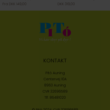
Fra DKK 149,00
DKK 319,00
KONTAKT
Pitó Auning
Centervej 10A
8963 Auning
CVR
32696589
Tlf:
86481020
© Pitó 2024, CVR
32696589