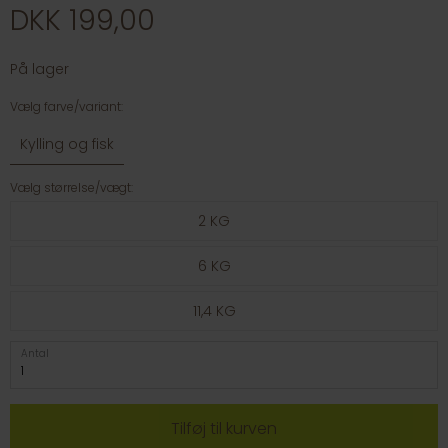
DKK 199,00
På lager
Vælg farve/variant:
Kylling og fisk
Vælg størrelse/vægt:
2 KG
6 KG
11,4 KG
Antal