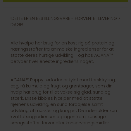
!DETTE ER EN BESTILLINGSVARE - FORVENTET LEVERING 7
DAGE!
Alle hvalpe har brug for en kost rig på protein og
næringsstoffer fra animalske ingredienser for at
støtte deres hurtige udvikling - og hos ACANA™
betyder hver eneste ingrediens noget.
ACANA™ Puppy tørfoder er fyldt med fersk kylling,
æg, rå kulmule og frugt og grøntsager, som din
hvalp har brug for til at vokse sig glad, sund og
stærk. Disse kibbles hjælper med at støtte
hjernens udvikling, en sund fordøjelse samt
udvikling af muskler og knogler. De indeholder kun
kvalitetsingredienser og ingen korn, kunstige
smagsstoffer, farver eller konserveringsmidler.