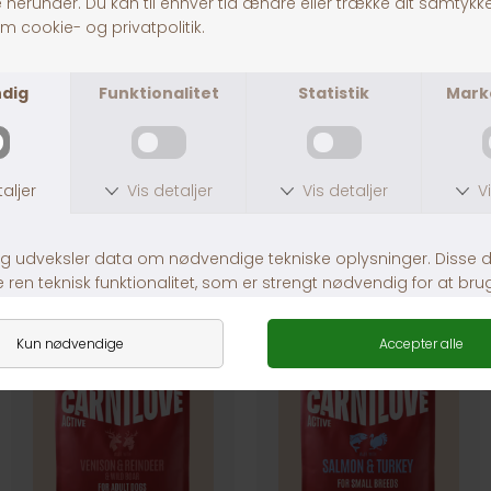
30 dages returret
Fragt fra 39,-
1-3 dages levering
Andre købte også