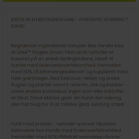
!DETTE ER EN BESTILLINGSVARE - FORVENTET LEVERING 7
DAGE!
Begrænset ingredienser betyder ikke mindre kød.
ACANA™ Singles Grass-Fed Lamb tørfoder er
baseret på en enkelt kødingrediens, ideelt til
hunde med fødevareoverfølsomhed. Fremstillet
med 50% rå lammeingredienser og suppleret med
hele grøntsager, Red Delicious-æbler og andre
frugter og planter samt E-vitamin, zink og kobber -
vores eneste kosttilskud. Ingen korn eller kartoffel
er tilsat. Disse kibbles giver din hund den næring,
den har brug for til at forblive glad, sund og stærk.
Fyldt med protein - tørfoder specielt tilpasset
behovene hos hunde med foderoverfølsomhed
Fremstillet med 50% PREMIUM animalske råvarer