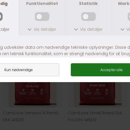
Andre købte også
CarniLove Venison & Reindeer & Wild Boar
CarniLove Small Breed Salmon & Turkey
DKK 149,00
Fra DKK 149,00