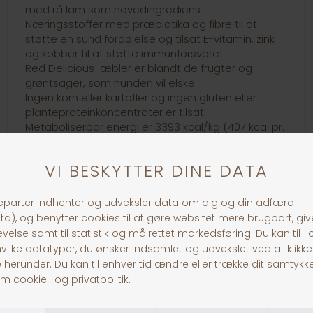
med rå lam som hovedingrediens
Næringsstoffer med præbiotika og fibre til at
støtte en sund fordøjelse og tilsat E-vitamin, zink
og kobber til at støtte immunforsvaret
Red Delicious-æbler er blandt de frugter og
grøntsager, som hunden vil elske
Ingen korn eller kartofler og ingen gluten eller
planteproteinkoncentrater er tilsat
Metaboliserbar energi er 3393 kcal/kg (407 kcal pr.
standard 120 g kop) med kalorier fordelt med 32%
fra protein, 30% fra kulhydrater og 38% fra fedt.
30 dages returret
Fragt fra 39,-
1-3 dages levering