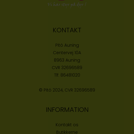
KONTAKT
Pitó Auning
Centervej 10A
8963 Auning
CVR
32696589
Tlf:
86481020
© Pitó 2024, CVR
32696589
INFORMATION
Kontakt os
Butikke
rne