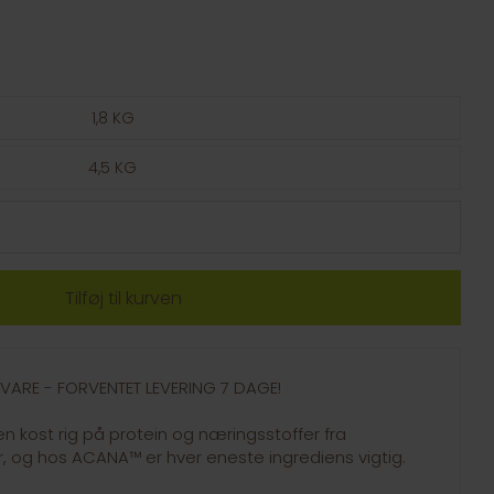
1,8 KG
4,5 KG
GSVARE - FORVENTET LEVERING 7 DAGE!
 en kost rig på protein og næringsstoffer fra
, og hos ACANA™ er hver eneste ingrediens vigtig.