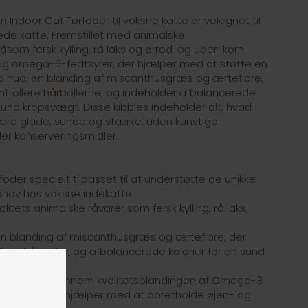
Indoor Cat Tørfoder til voksne katte er velegnet til
rede katte. Fremstillet med animalske
såsom fersk kylling, rå laks og ørred, og uden korn.
g omega-6-fedtsyrer, der hjælper med at støtte en
d hud, en blanding af miscanthusgræs og ærtefibre,
trollere hårbollerne, og indeholder afbalancerede
n sund kropsvægt. Disse kibbles indeholder alt, hvad
være glade, sunde og stærke, uden kunstige
ler konserveringsmidler.
foder specielt tilpasset til at understøtte de unikke
ov hos voksne indekatte
litets animalske råvarer som fersk kylling, rå laks,
 blanding af miscanthusgræs og ærtefibre, der
lere hårboller, og afbalancerede kalorier for en sund
n støttes gennem kvalitetsblandingen af Omega-3
, EPA & DHA hjælper med at opretholde øjen- og