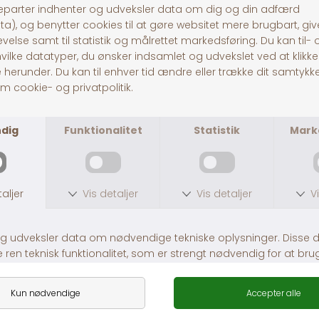
hjertesundhed
Ingen kunstige smagsst
soja-, majs-, tapioka- 
30 dages returret
Fragt fra 39,-
1-3 dages levering
ANDRE KØBTE OGSÅ