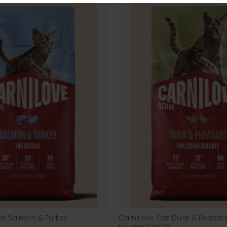
ten Salmon & Turkey
CarniLove Cat Duck & Peasan