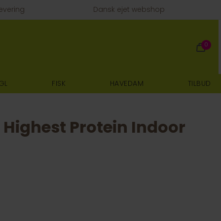
evering
Dansk ejet webshop
0
GL
FISK
HAVEDAM
TILBUD
Highest Protein Indoor