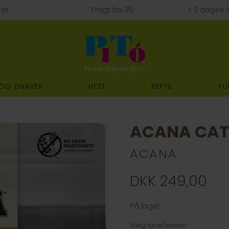
ret
Fragt fra 39,-
1-3 dages l
 OG GNAVER
HEST
REPTIL
FU
ACANA CAT 
ACANA
DKK 249,00
På lager
Vælg farve/variant: