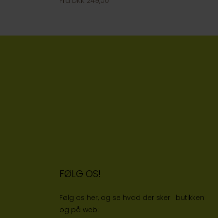
Fra DKK 249,00
FØLG OS!
Følg os her, og se hvad der sker i butikken
og på web: