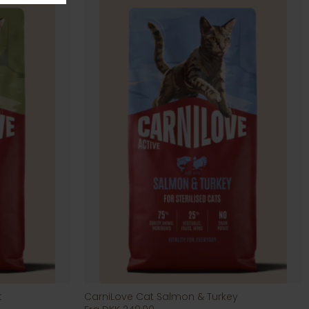
t
CarniLove Cat Salmon & Turkey