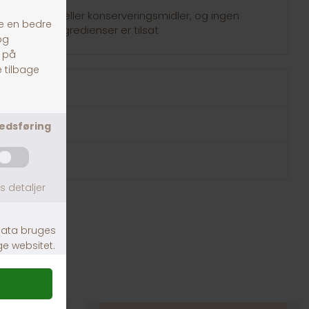
offer, farve eller konserveringsmidler, og ingen
eller hvedeingredienser er tilsat