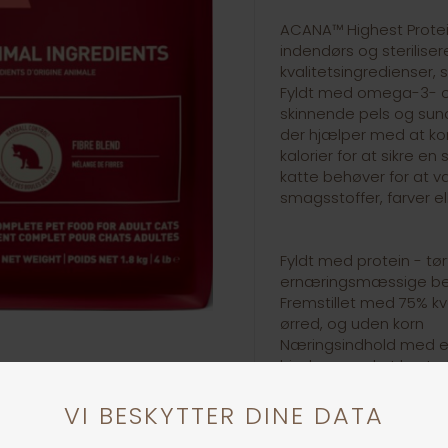
ACANA™ Highest Protein 
indendørs og sterilise
kvalitetsingredienser, 
Fyldt med omega-3- o
skinnende pels og sun
der hjælper med at kon
kalorier for at sikre e
katte behøver for at 
smagsstoffer, farver el
Fyldt med protein - tør
ernæringsmæssige beh
Fremstillet med 75% kva
ørred, og uden korn
Næringsindhold med en
hjælper med at kontrol
vægt
Hud- og pelssundhede
& Omega-6, mens turin