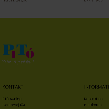
Fra DKK 249,00
DKK 249,00
KONTAKT
INFORMAT
Pitó Auning
Kontakt os
Centervej 10A
Butikke
rne