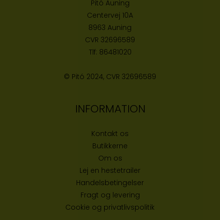
Pitó Auning
Centervej 10A
8963 Auning
CVR
32696589
Tlf:
86481020
© Pitó 2024, CVR
32696589
INFORMATION
Kontakt os
Butikke
rne
Om os
Lej en hestetrailer
Handelsbetingelser
Fragt og levering
Cookie og privatlivspolitik