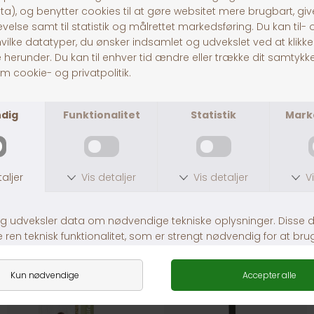
Hobby First Mejsebolde u/net 100 stk
Hobby First Mega Vildtfugleblanding
DKK 169,00
DKK 219,00