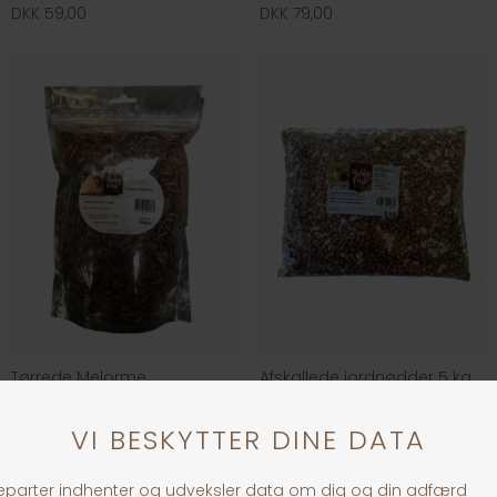
DKK 59,00
DKK 79,00
Tørrede Melorme
Afskallede jordnødder 5 kg
DKK 99,00
DKK 249,00