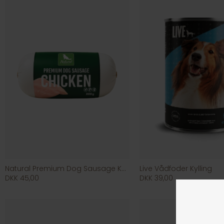
Natural Premium Dog Sausage Kylling
Live Vådfoder Kylling
DKK 45,00
DKK 39,00