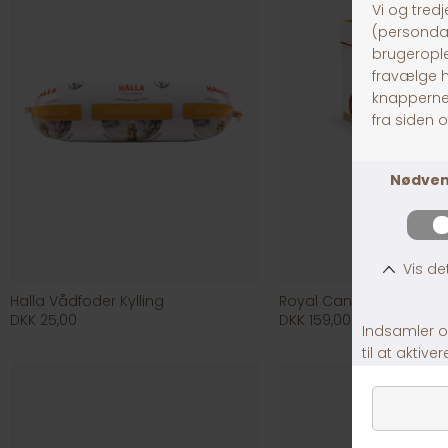
Halla Vådfoder Kylling
Royal Canin Dachshund
DKK 25,00
DKK 159,00