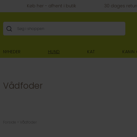
Køb her - afhent i butik
30 dages retur
NYHEDER
HUND
KAT
KANIN
Vådfoder
Forside
Vådfoder