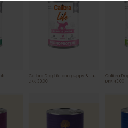
ck
Calibra Dog Life can puppy & Junior
DKK 38,00
DKK 43,00