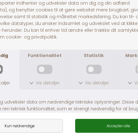
 Adult Wet
Calibra Dog Life can Wild boar
DKK 38,00
DKK 38,00