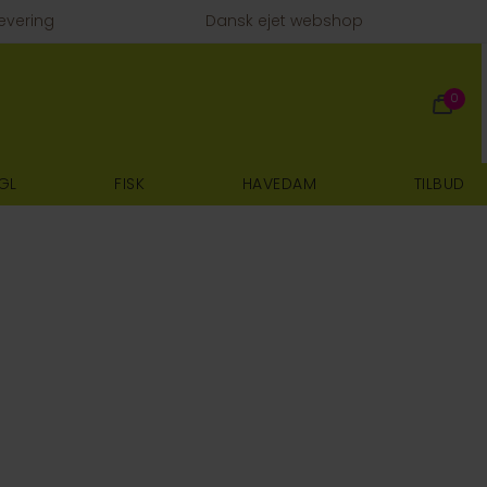
evering
Dansk ejet webshop
0
GL
FISK
HAVEDAM
TILBUD