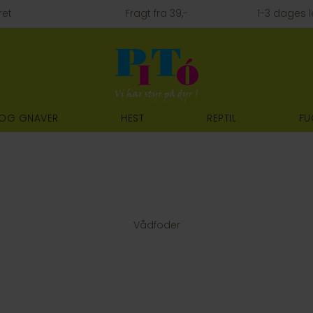
ret
Fragt fra 39,-
1-3 dages l
 OG GNAVER
HEST
REPTIL
FU
Vådfoder