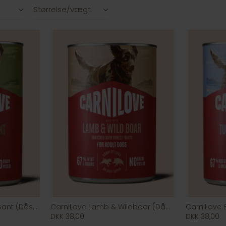
Størrelse/vægt
CarniLove Duck & Pheasant (Dåse)
CarniLove Lamb & Wildboar (Dåse)
DKK 38,00
DKK 38,00