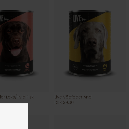
er Laks/Hvid Fisk
Live Vådfoder And
DKK 39,00