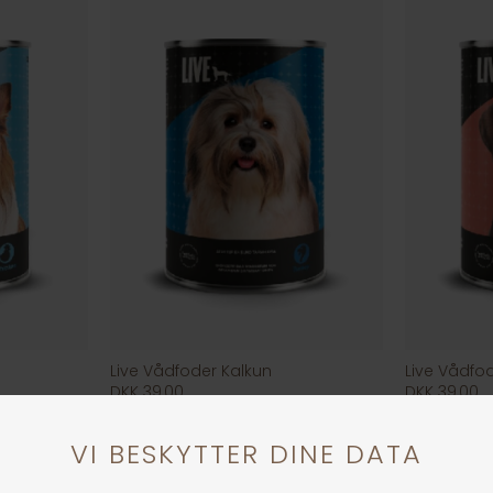
Live Vådfoder Kalkun
Live Vådfod
DKK 39,00
DKK 39,00