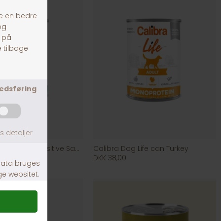
Calibra Dog Life can Sensitive Salmon
Calibra Dog Life can Turkey
DKK 38,00