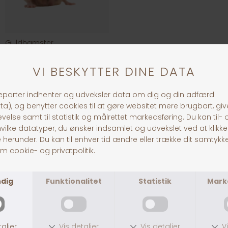
Guldhamster
DKK 299,00
KONTAKT
Pitó Auning
Centervej 10A
8963 Auning