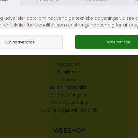
CVR
32696589
Tlf:
86481020
© Pitó 2024, CVR
32696589
INFORMATION
Kontakt os
Butikke
rne
Om os
Lej en hestetrailer
Handelsbetingelser
Fragt og levering
Cookie og privatlivspolitik
WEBSHOP