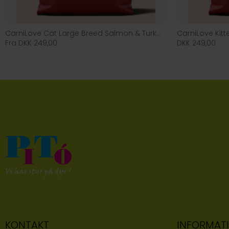
CarniLove Cat Large Breed Salmon & Turkey
CarniLove Kit
Fra DKK 249,00
DKK 249,00
KONTAKT
INFORMAT