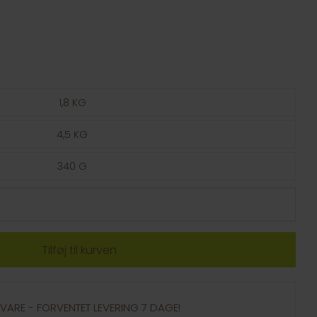
1,8 KG
4,5 KG
340 G
GSVARE - FORVENTET LEVERING 7 DAGE!