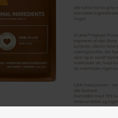
Alle katte har brug for
animalske ingrediense
noget.
ACANA™ Highest Protein 
inspireret af den åbne
byttedyr, såsom fersk k
næringsstoffer, der hj
øjne og et sundt hjert
indeholder alt, hvad k
de indeholder ingen ku
Fyldt med protein - tør
alle livsfaser
Fremstillet med 75% kva
ferskvandsfisk og inge
Næringsstoffer med præ
Hud- og pelssundhede