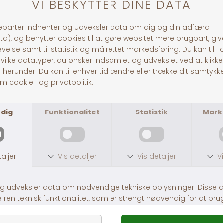
& Omega-6, mens turin
hjertesundhed
Ingen kunstige smagsst
soja-, majs-, tapioka- 
METABOLISERBAR ENERGI:
kalorier fordelt til at 
fra kulhydrater og 39 % 
30 dages returret
Fragt fra 39,-
1-3 dages levering