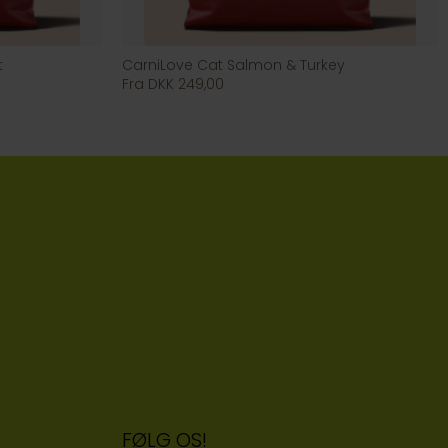
t
CarniLove Cat Salmon & Turkey
Fra DKK 249,00
FØLG OS!