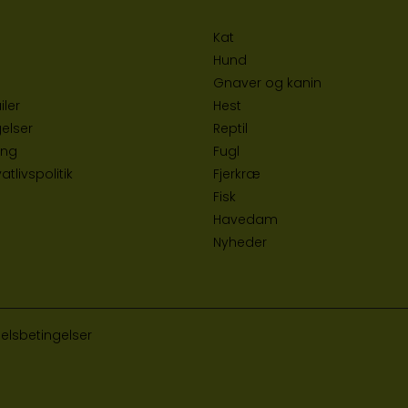
Kat
Hund
Gnaver og kanin
iler
Hest
elser
Reptil
ing
Fugl
tlivspolitik
Fjerkræ
Fisk
Havedam
Nyheder
elsbetingelser