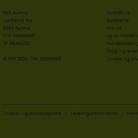
Pitó Auning
Kontakt os
Centervej 10A
Butikke
rne
8963 Auning
Om os
CVR
32696589
Lej en hestetra
Tlf:
86481020
Handelsbeting
Fragt og lever
© Pitó 2024, CVR
32696589
Cookie og priva
Cookie- og privatlivspolitik
Leveringsinformation
Hand