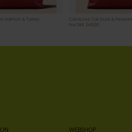
ten Salmon & Turkey
CarniLove Cat Duck & Peasan
Fra DKK 249,00
ION
WEBSHOP