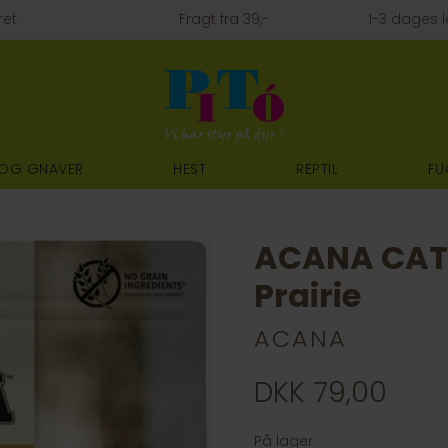
ret
Fragt fra 39,-
1-3 dages l
 OG GNAVER
HEST
REPTIL
FU
ACANA CAT 
Prairie
ACANA
DKK 79,00
På lager