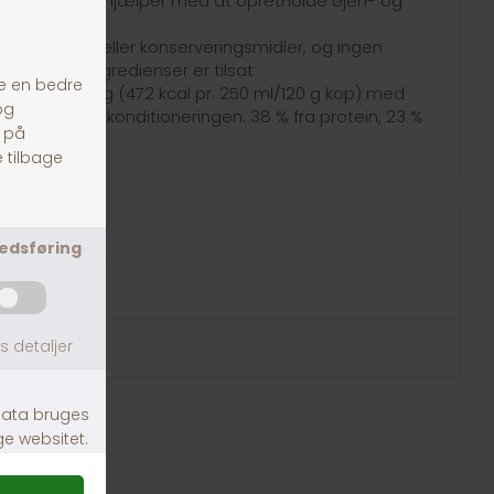
, EPA & DHA hjælper med at opretholde øjen- og
offer, farve eller konserveringsmidler, og ingen
eller hvedeingredienser er tilsat
 3930 kcal/kg (472 kcal pr. 250 ml/120 g kop) med
understøtte topkonditioneringen: 38 % fra protein, 23 %
fra fedt.