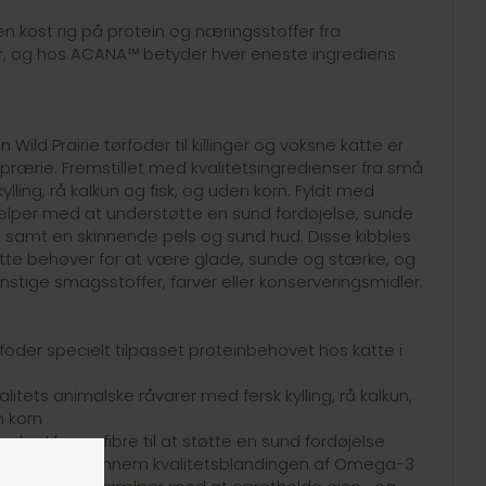
 en kost rig på protein og næringsstoffer fra
r, og hos ACANA™ betyder hver eneste ingrediens
Wild Prairie tørfoder til killinger og voksne katte er
 prærie. Fremstillet med kvalitetsingredienser fra små
ylling, rå kalkun og fisk, og uden korn. Fyldt med
ælper med at understøtte en sund fordøjelse, sunde
e samt en skinnende pels og sund hud. Disse kibbles
atte behøver for at være glade, sunde og stærke, og
nstige smagsstoffer, farver eller konserveringsmidler.
foder specielt tilpasset proteinbehovet hos katte i
litets animalske råvarer med fersk kylling, rå kalkun,
n korn
biotika og fibre til at støtte en sund fordøjelse
n støttes gennem kvalitetsblandingen af Omega-3