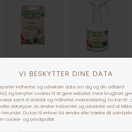
Biospotix Dog collar
Biospotix Indoor spray
DKK 69,00
DKK 199,00