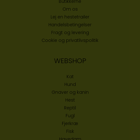
Butikke
rne
Om os
Lej en hestetrailer
Handelsbetingelser
Fragt og levering
Cookie og privatlivspolitik
WEBSHOP
Kat
Hund
Gnaver og kanin
Hest
Reptil
Fugl
Fjerkræ
Fisk
Havedam