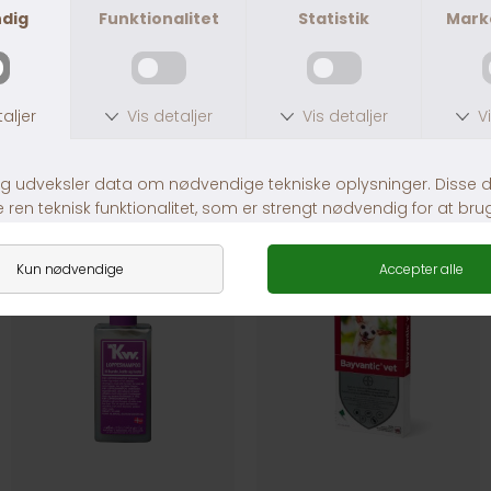
B&B Loppe shampoo
Anibio tic-clip
DKK 125,00
DKK 279,00