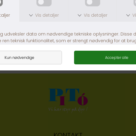
Fuglesand
Transport taske til fugl i nylon.
DKK 45,00
DKK 179,00
KONTAKT