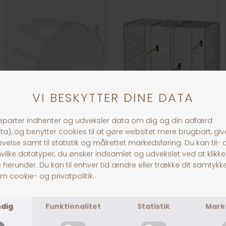
Fuglebad Halvrundt
Primo 40 Fuglebur
DKK 49,00
DKK 599,00