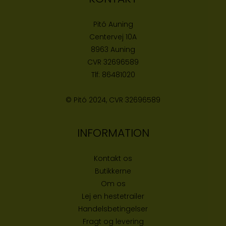
Pitó Auning
Centervej 10A
8963 Auning
CVR
32696589
Tlf:
86481020
© Pitó 2024, CVR
32696589
INFORMATION
Kontakt os
Butikke
rne
Om os
Lej en hestetrailer
Handelsbetingelser
Fragt og levering