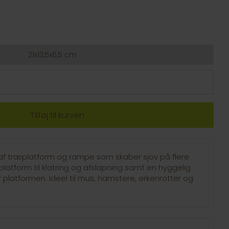
21x13,5x6,5 cm
af træplatform og rampe som skaber sjov på flere
platform til klatring og afslapning samt en hyggelig
er platformen. Ideel til mus, hamstere, ørkenrotter og