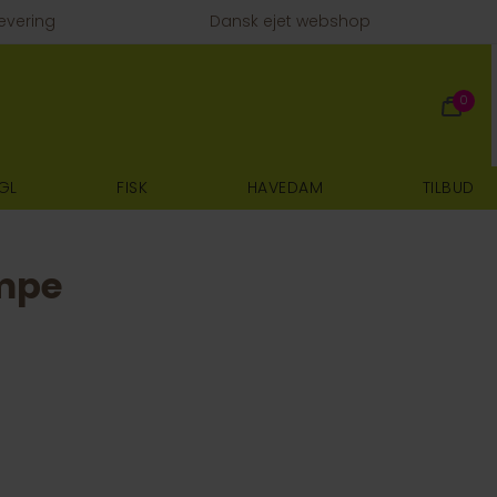
evering
Dansk ejet webshop
0
GL
FISK
HAVEDAM
TILBUD
mpe