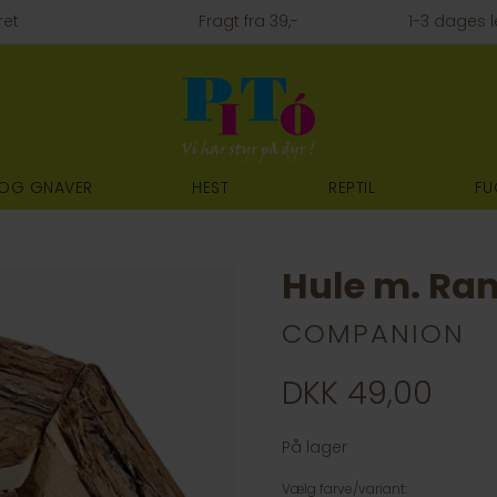
ret
Fragt fra 39,-
1-3 dages l
 OG GNAVER
HEST
REPTIL
FU
Hule m. Ra
COMPANION
DKK 49,00
På lager
Vælg farve/variant: