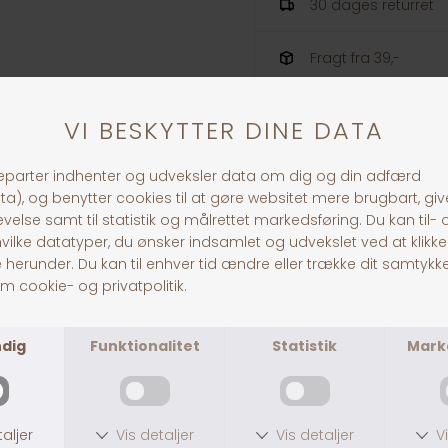
30 dages returret
Fragt fra 39,-
1-3 dages levering
ANDRE KØBTE OGSÅ