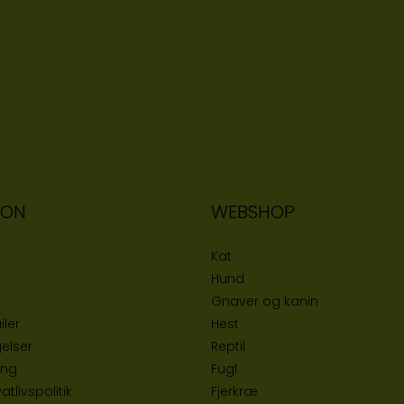
ION
WEBSHOP
Kat
Hund
Gnaver og kanin
iler
Hest
elser
Reptil
ing
Fugl
tlivspolitik
Fjerkræ