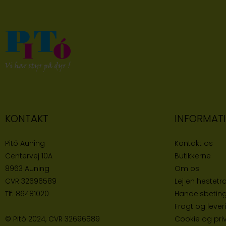
KONTAKT
INFORMAT
Pitó Auning
Kontakt os
Centervej 10A
Butikke
rne
8963 Auning
Om os
CVR
32696589
Lej en hestetra
Tlf:
86481020
Handelsbeting
Fragt og lever
© Pitó 2024, CVR
32696589
Cookie og priva