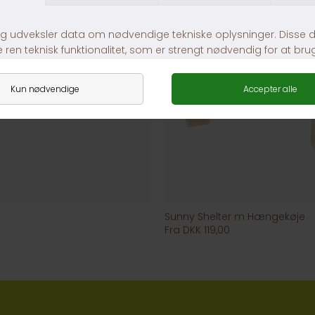
Sunny Shelter m Hængekøje
Fra DKK 119,00