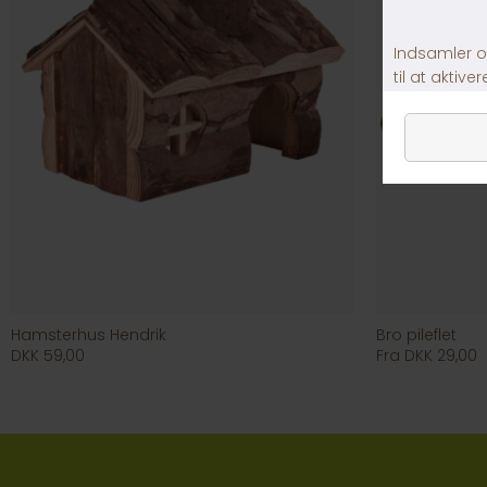
Hamsterhus Hendrik
Bro pileflet
DKK 59,00
Fra DKK 29,00