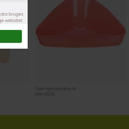
Trixie Hjørnebakke M
DKK 59,00