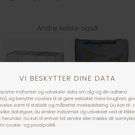
Andre købte også
Primo 40 Fuglebur
Fuglesand
DKK 599,00
DKK 45,00