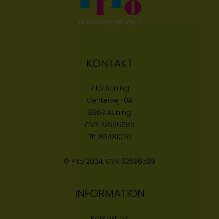
KONTAKT
Pitó Auning
Centervej 10A
8963 Auning
CVR
32696589
Tlf:
86481020
© Pitó 2024, CVR
32696589
INFORMATION
Kontakt os