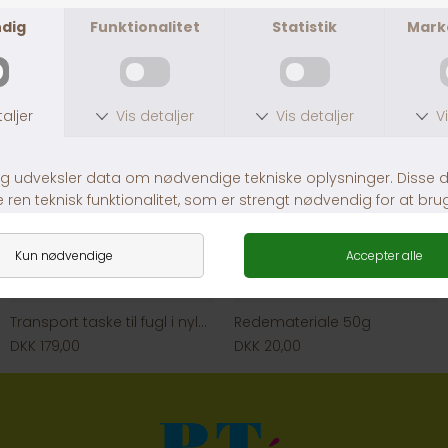
Transport taske til fugl i nylon.
Redemateriale 50g
DKK 179,00
DKK 20,00