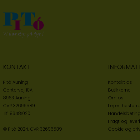
KONTAKT
INFORMAT
Pitó Auning
Kontakt os
Centervej 10A
Butikke
rne
8963 Auning
Om os
CVR
32696589
Lej en hestetra
Tlf:
86481020
Handelsbeting
Fragt og lever
© Pitó 2024, CVR
32696589
Cookie og priva