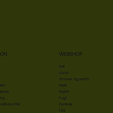
ION
WEBSHOP
Kat
Hund
Gnaver og kanin
iler
Hest
elser
Reptil
ing
Fugl
tlivspolitik
Fjerkræ
Fisk