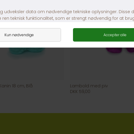
anin 18 cm, Blå
Lambold med piv
DKK 59,00