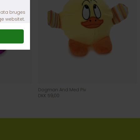
Dogman And Med Piv
DKK 59,00