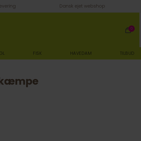
evering
Dansk ejet webshop
0
GL
FISK
HAVEDAM
TILBUD
 kæmpe