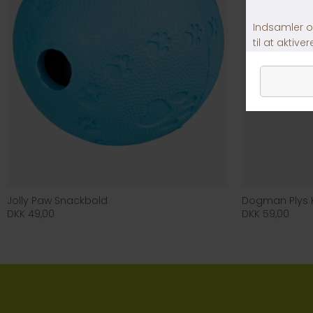
Jolly Paw Snackbold
Dogman Plys K
DKK 49,00
DKK 59,00