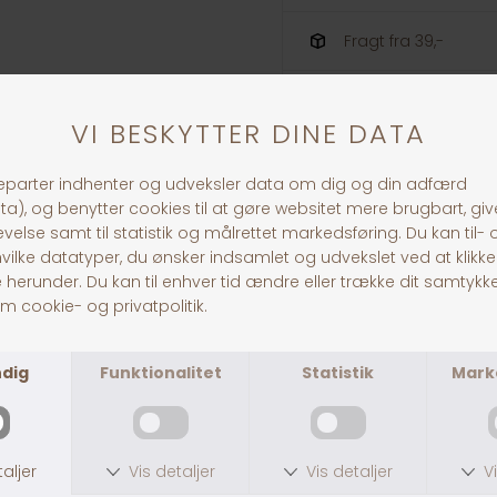
Fragt fra 39,-
1-3 dages levering
ANDRE KØBTE OGSÅ