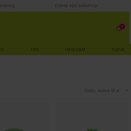
evering
Dansk ejet webshop
0
GL
FISK
HAVEDAM
TILBUD