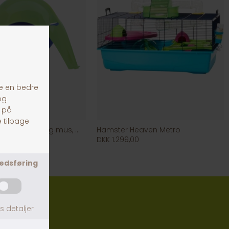
Sputnik hus til hamster og mus, gul/blå
Hamster Heaven Metro
DKK 1.299,00