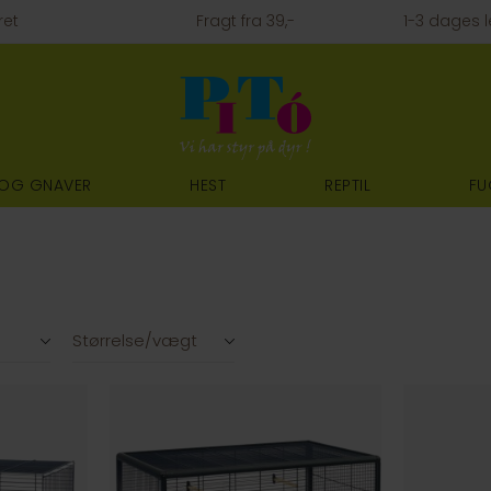
ret
Fragt fra 39,-
1-3 dages l
 OG GNAVER
HEST
REPTIL
FU
Størrelse/vægt