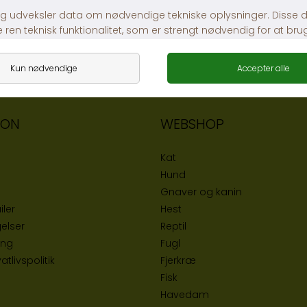
ION
WEBSHOP
Kat
Hund
Gnaver og kanin
iler
Hest
elser
Reptil
ing
Fugl
tlivspolitik
Fjerkræ
Fisk
Havedam