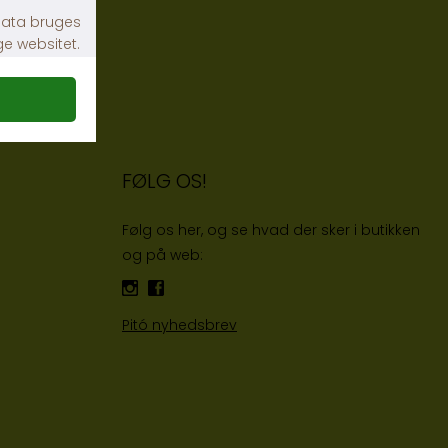
FØLG OS!
Følg os her, og se hvad der sker i butikken
og på web:
Pitó nyhedsbrev