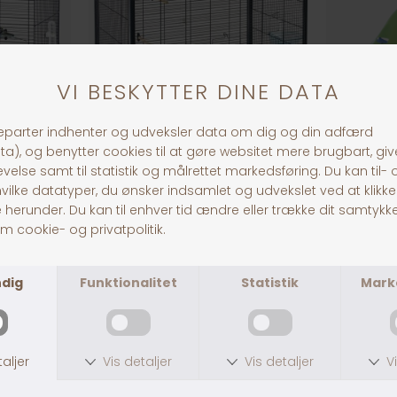
Primo 60 Fuglebur
DKK 1.249,00
DKK 59,00