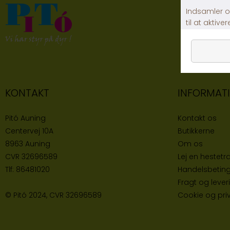
KONTAKT
INFORMAT
Pitó Auning
Kontakt os
Centervej 10A
Butikke
rne
8963 Auning
Om os
CVR
32696589
Lej en hestetra
Tlf:
86481020
Handelsbeting
Fragt og lever
© Pitó 2024, CVR
32696589
Cookie og priva