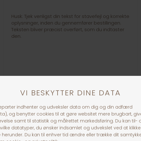
Husk: Tjek venligst din tekst for stavefejl og korrekte
oplysninger, inden du gennemfører bestillingen.
Teksten bliver præcist overført, som du indtaster
den.
Link til loven om hundetegn:
https://www.retsinformation.dk/eli/lta/1969/496
30 dages returret