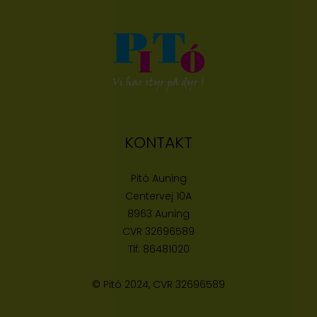
KONTAKT
Pitó Auning
Centervej 10A
8963 Auning
CVR
32696589
Tlf:
86481020
© Pitó 2024, CVR
32696589