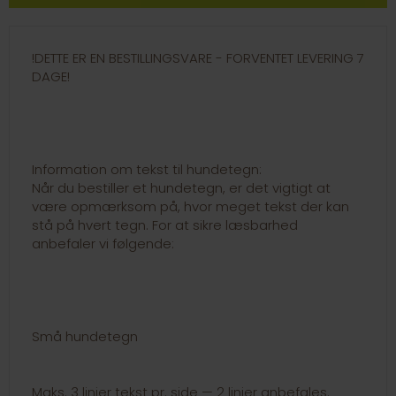
!DETTE ER EN BESTILLINGSVARE - FORVENTET LEVERING 7
DAGE!
Information om tekst til hundetegn:
Når du bestiller et hundetegn, er det vigtigt at
være opmærksom på, hvor meget tekst der kan
stå på hvert tegn. For at sikre læsbarhed
anbefaler vi følgende:
Små hundetegn
Maks. 3 linjer tekst pr. side — 2 linjer anbefales.