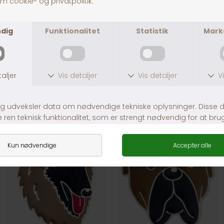
Fragt fra 39,-
1-3 dages levering
Andre købte også