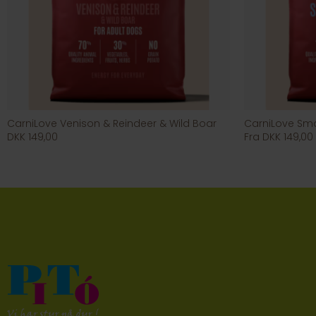
CarniLove Venison & Reindeer & Wild Boar
CarniLove Sma
DKK 149,00
Fra DKK 149,00