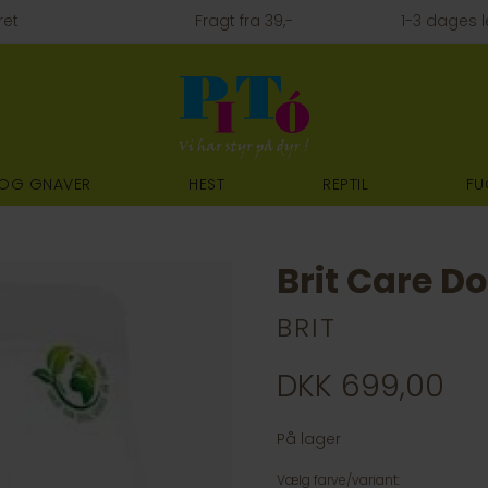
ret
Fragt fra 39,-
1-3 dages l
 OG GNAVER
HEST
REPTIL
FU
Brit Care D
BRIT
DKK 699,00
På lager
Vælg farve/variant: