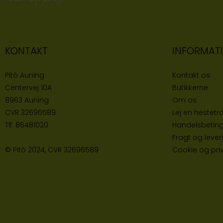
KONTAKT
INFORMAT
Pitó Auning
Kontakt os
Centervej 10A
Butikke
rne
8963 Auning
Om os
CVR
32696589
Lej en hestetra
Tlf:
86481020
Handelsbeting
Fragt og lever
© Pitó 2024, CVR
32696589
Cookie og priva