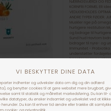
NÆRINGSVÆRDI OG FED
KORNFRI FORMEL ER Idee
VEDLIGEHOLDES OPTIMAL
ANDRE TYPER FØDER. JU
Muskler rige på omega
hurtigere restitution 
og bidrage til hurtigere
Sund hud Havtorn bidra
bidrager til nyre- og 
Immunitet - Probiotik
understøtter fordøjel
booster immunsysteme
30 dages returret
Fragt fra 39,-
1-3 dages levering