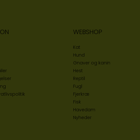
ION
WEBSHOP
Kat
Hund
Gnaver og kanin
iler
Hest
elser
Reptil
ing
Fugl
tlivspolitik
Fjerkræ
Fisk
Havedam
Nyheder