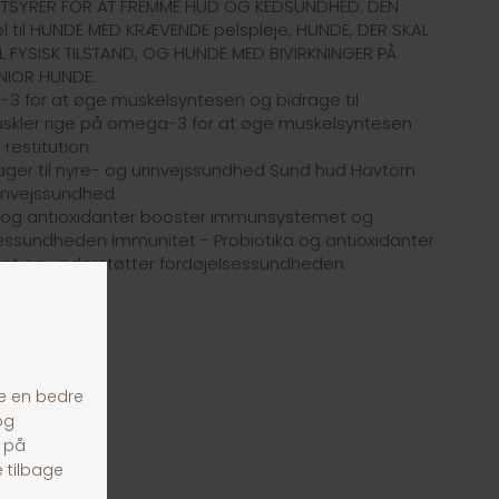
TSYRER FOR AT FREMME HUD OG KEDSUNDHED. DEN
l til HUNDE MED KRÆVENDE pelspleje, HUNDE, DER SKAL
 FYSISK TILSTAND, OG HUNDE MED BIVIRKNINGER PÅ
NIOR HUNDE.
-3 for at øge muskelsyntesen og bidrage til
Muskler rige på omega-3 for at øge muskelsyntesen
 restitution
ger til nyre- og urinvejssundhed Sund hud Havtorn
urinvejssundhed
a og antioxidanter booster immunsystemet og
sessundheden Immunitet - Probiotika og antioxidanter
t og understøtter fordøjelsessundheden