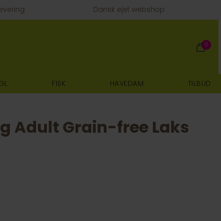
evering
Dansk ejet webshop
0
GL
FISK
HAVEDAM
TILBUD
og Adult Grain-free Laks