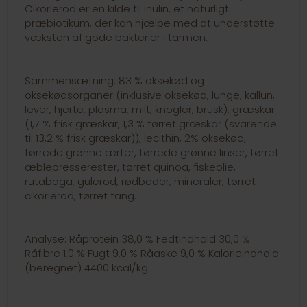
Cikorierod er en kilde til inulin, et naturligt
præbiotikum, der kan hjælpe med at understøtte
væksten af gode bakterier i tarmen.
Sammensætning: 83 % oksekød og
oksekødsorganer (inklusive oksekød, lunge, kallun,
lever, hjerte, plasma, milt, knogler, brusk), græskar
(1,7 % frisk græskar, 1,3 % tørret græskar (svarende
til 13,2 % frisk græskar)), lecithin, 2% oksekød,
tørrede grønne ærter, tørrede grønne linser, tørret
æblepresserester, tørret quinoa, fiskeolie,
rutabaga, gulerod, rødbeder, mineraler, tørret
cikorierod, tørret tang.
Analyse: Råprotein 38,0 % Fedtindhold 30,0 %
Råfibre 1,0 % Fugt 9,0 % Råaske 9,0 % Kalorieindhold
(beregnet) 4400 kcal/kg