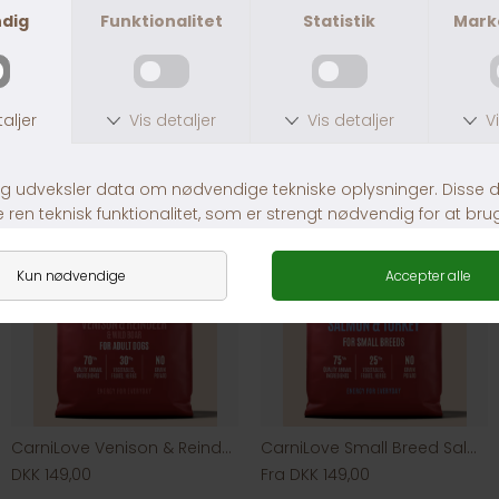
Andre købte også
CarniLove Venison & Reindeer & Wild Boar
CarniLove Small Breed Salmon & Turkey
DKK 149,00
Fra DKK 149,00