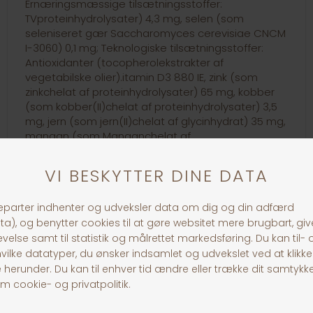
Ernæringsmæssige tilsætningsstoffer:
TVproteinhydrolysater) 4,3 mg, selen (som
seleniseret gær Saccharomyces cerevisiae CNCM
I-3060) 0,1 mg; Teknologiske tilsætningsstoffer:
Antioxidanter (tocopherolekstrakter af
vegetabilske olier).itamin D3 880 IE, zink (som
zinkchelat af proteinhydrolysater) 65 mg, kobber
(som kobber(II)chelat af proteinhydrolysater) 3,5
mg, jern (som jern(II)chelat af glycinhydrat) 35 mg,
mangan (som Manganchelat af
30 dages returret
Fragt fra 39,-
1-3 dages levering