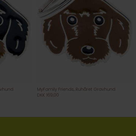
avhund
MyFamily Friends, Ruhåret Gravhund
DKK 169,00