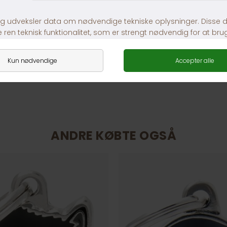
Fragt fra 39,-
1-3 dages levering
ANDRE KØBTE OGSÅ