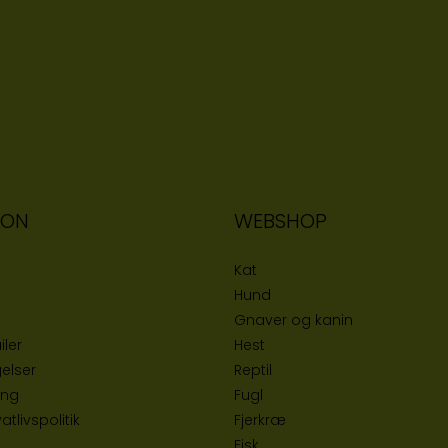
ION
WEBSHOP
Kat
Hund
Gnaver og kanin
iler
Hest
elser
Reptil
ing
Fugl
tlivspolitik
Fjerkræ
Fisk