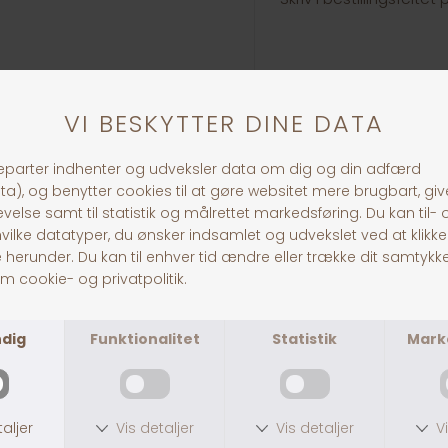
Husk: Tjek venligst din 
gennemfører bestilling
den.
Link til loven om hunde
https://www.retsinform
30 dages returret