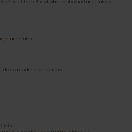
å på hvert tegn. For at sikre læsbarhed anbefaler vi
linjer anbefales.
r, desto mindre bliver skriften.
feltet:
et præcist, hvad der skal stå på hundetegnet.