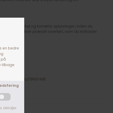
tekst for stavefejl og korrekte oplysninger, inden du
en. Teksten bliver præcist overført, som du indtaster
tegn:
ation.dk/eli/lta/1969/496