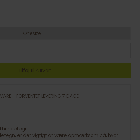
Onesize
GSVARE - FORVENTET LEVERING 7 DAGE!
il hundetegn:
ndetegn, er det vigtigt at være opmærksom på, hvor