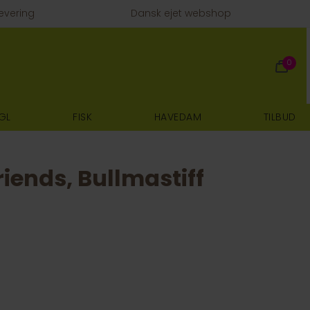
evering
Dansk ejet webshop
0
GL
FISK
HAVEDAM
TILBUD
iends, Bullmastiff