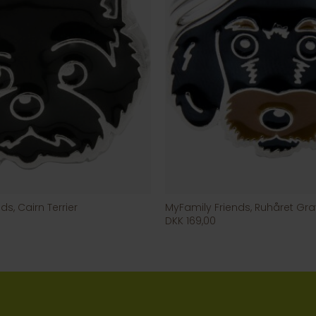
ds, Cairn Terrier
MyFamily Friends, Ruhåret Gr
DKK 169,00