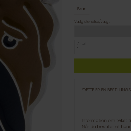
Brun
Vælg størrelse/vægt:
Antal
!DETTE ER EN BESTILLIN
Information om tekst t
Når du bestiller et hu