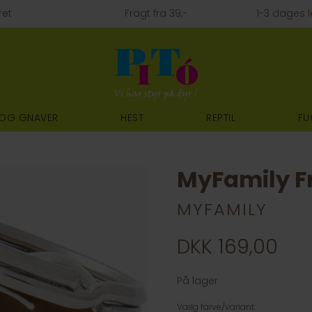
ret
Fragt fra 39,-
1-3 dages l
 OG GNAVER
HEST
REPTIL
FU
MyFamily Fr
MYFAMILY
DKK 169,00
På lager
Vælg farve/variant: