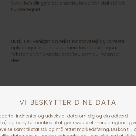
Skriv i bestillingsfeltet præcist, hvad der skal stå på
hundetegnet.
Husk: Tjek venligst din tekst for stavefejl og korrekte
oplysninger, inden du gennemfører bestillingen.
Teksten bliver præcist overført, som du indtaster
den.
Link til loven om hundetegn:
https://www.retsinformation.dk/eli/lta/1969/496