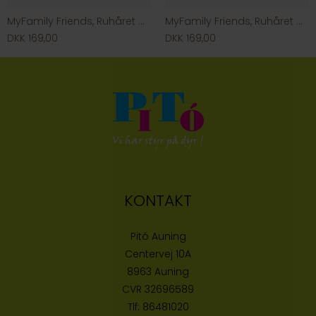
MyFamily Friends, Ruhåret Gravhund
MyFamily Friends, Ruhåret Gravhund
DKK 169,00
DKK 169,00
KONTAKT
Pitó Auning
Centervej 10A
8963 Auning
CVR
32696589
Tlf:
86481020