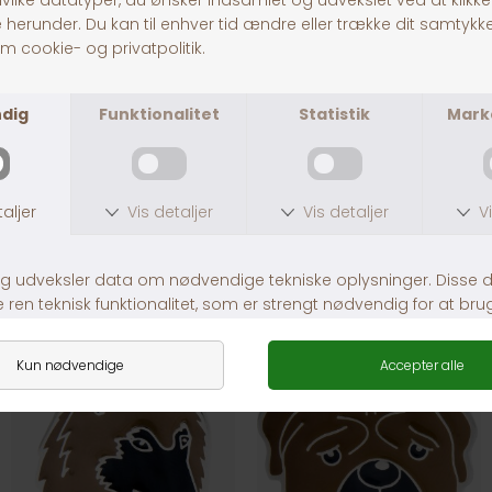
30 dages returret
Fragt fra 39,-
1-3 dages levering
Andre købte også