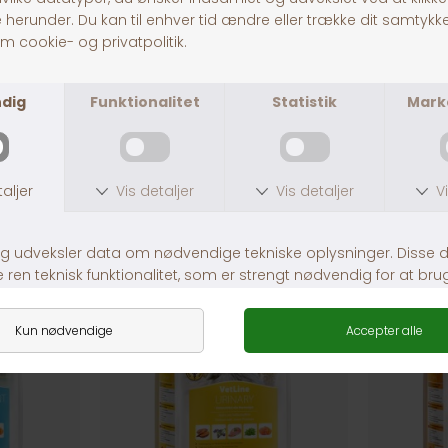
WOLFSBLUT, WIDE PLAIN HORSE, LARGE BREED, ADULT
WOLFSBLUT, WIDE PLAIN HORSE, ADULT, SMALL
Fra DKK 249,95
DKK 849,95