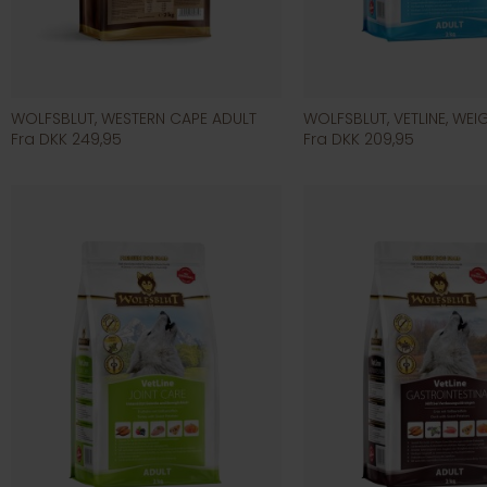
WOLFSBLUT, WESTERN CAPE ADULT
Fra DKK 249,95
Fra DKK 209,95