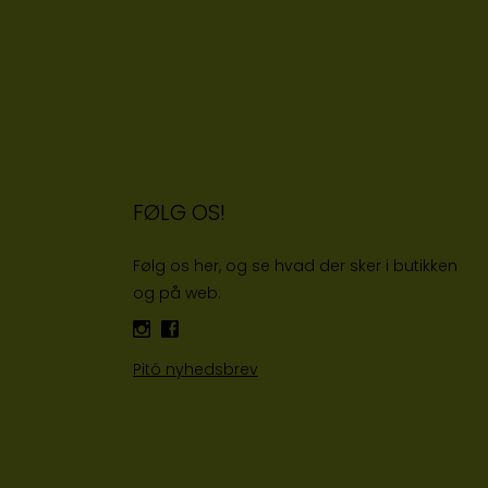
FØLG OS!
Følg os her, og se hvad der sker i butikken
og på web:
Pitó nyhedsbrev