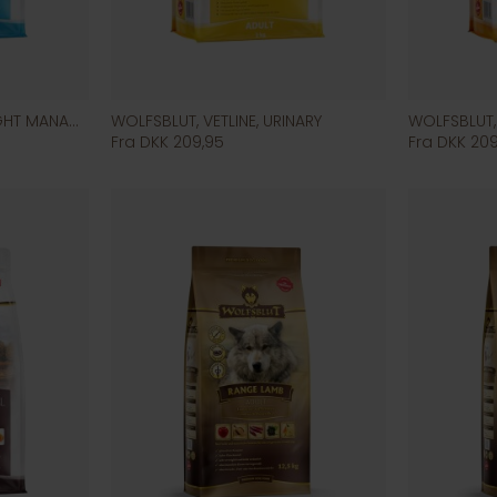
WOLFSBLUT, VETLINE, WEIGHT MANAGEMENT
WOLFSBLUT, VETLINE, URINARY
WOLFSBLUT, 
Fra DKK 209,95
Fra DKK 20