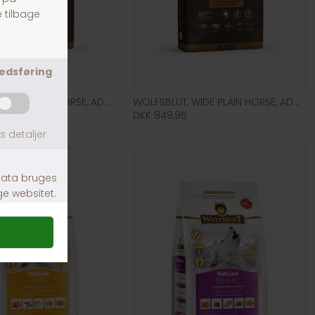
WOLFSBLUT, WIDE PLAIN HORSE, ADULT, SENIOR
WOLFSBLUT, WIDE PLAIN HORSE, ADULT, ACTIVE
DKK 849,95