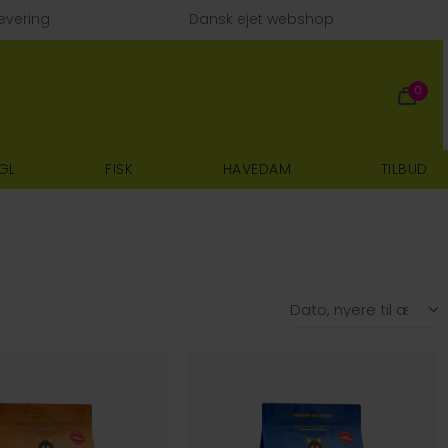
evering
Dansk ejet webshop
0
GL
FISK
HAVEDAM
TILBUD