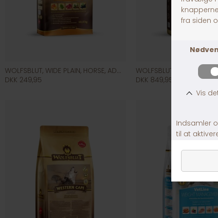
WOLFSBLUT, WIDE PLAIN, HORSE, ADULT
DKK 249,95
DKK 849,95