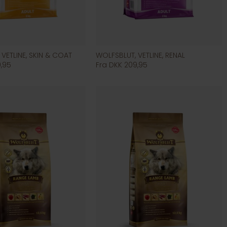
VETLINE, SKIN & COAT
WOLFSBLUT, VETLINE, RENAL
9,95
Fra DKK 209,95