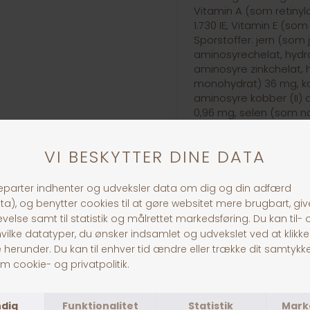
Vitamin A (som retinyla
1.730 IE, Vitamin E (s
Sporstoffer: jern (som j
aminosyrechelat, hydra
aminosyre zinkchelat, 
monohydrat) 36 mg, ko
aminosyre kobber (II) c
0,96 mg, selen (som na
2.126 mg, taurin 1.000 
Fodervejledning:
Hundens Slutvægt
2 Måneder
3 Månede
Måneder
11 - 14 Må
Mængde Foder per d
26 - 30 kg
180 g
2
31 - 35 kg
200 g
36 - 40 kg
220 g