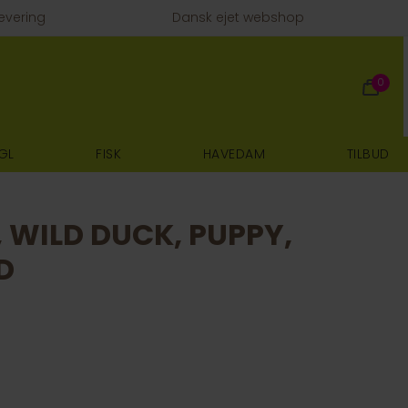
evering
Dansk ejet webshop
0
GL
FISK
HAVEDAM
TILBUD
 WILD DUCK, PUPPY,
D