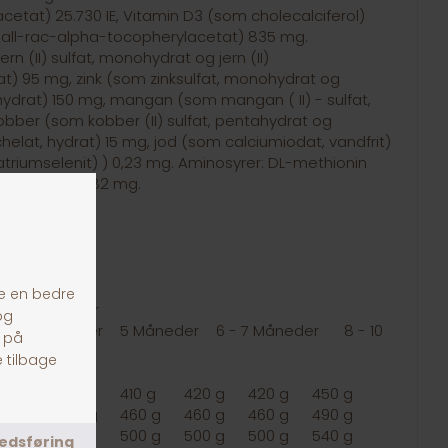
cetat) 25.730 IE, Vitamin D3 (som cholecalciferol)
om all-rac-alpha-tocopherylacetat) 835 mg.
ern (II) sulfat, monohydrat og jern (II)
t) 95 mg, zink (som zinksulfat, monohydrat og
hydrat) 150 mg, mangan (som mangan ( II) - sulfat,
bber (som kobber (II) sulfat, pentahydrat og
helat, hydrat) 15 mg, jod (som calciumiodat, vandfrit)
triumselenit) ) 0,23 mg. Aminosyrer: DL-methionin
mg, L-carnitin 82 mg.
Hundens alder
r
4 Måneder
5 Måneder
6 - 7 Måneder
8 - 10
neder
ag
70 g
340 g
410 g
420 g
420 g
450 g
300 g
380 g
460 g
460 g
460 g
490 g
340 g
420 g
500 g
500 g
500 g
540 g