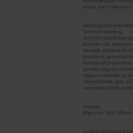
And indeholder værdiful
niacin, samt relevant
Med højt proteinkvalite
Sammensætning:
And 53% (heraf frisk 
kartofler 12%, søde kar
fennikel, Jordskok 1%, 
padderok, granatæble 
methylsulfonylmethan (
persille-oligosaccharid
oligosaccharider (præb
citrusekstrakt, gær, 
aroniabær 0,04%, bræn
Analyse:
Råprotein 34%, Råfedt 
Ernæringsmæssige tils