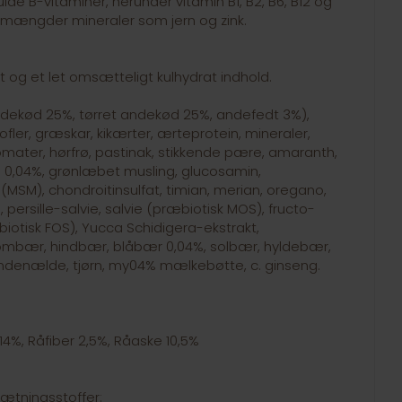
de B-vitaminer, herunder vitamin B1, B2, B6, B12 og
e mængder mineraler som jern og zink.
t og et let omsætteligt kulhydrat indhold.
andekød 25%, tørret andekød 25%, andefedt 3%),
tofler, græskar, kikærter, ærteprotein, mineraler,
tomater, hørfrø, pastinak, stikkende pære, amaranth,
0,04%, grønlæbet musling, glucosamin,
MSM), chondroitinsulfat, timian, merian, oregano,
, persille-salvie, salvie (præbiotisk MOS), fructo-
iotisk FOS), Yucca Schidigera-ekstrakt,
brombær, hindbær, blåbær 0,04%, solbær, hyldebær,
denælde, tjørn, my04% mælkebøtte, c. ginseng.
14%, Råfiber 2,5%, Råaske 10,5%
ætningsstoffer: