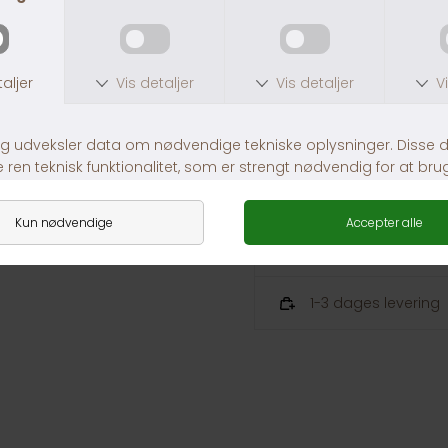
41 - 50 kg
230 g
51 - 60 kg
270 g
61 - 70 kg
300 g
71 - 82 kg
332 g
30 dages returret
Fragt fra 39,-
1-3 dages levering