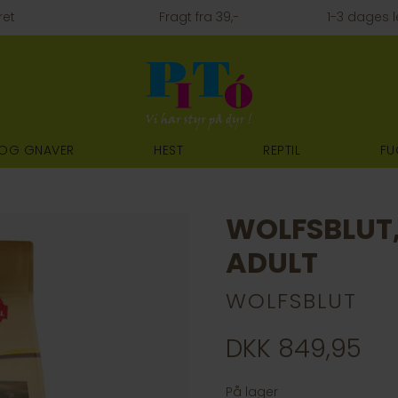
ret
Fragt fra 39,-
1-3 dages l
 OG GNAVER
HEST
REPTIL
FU
WOLFSBLUT,
ADULT
WOLFSBLUT
DKK 849,95
På lager