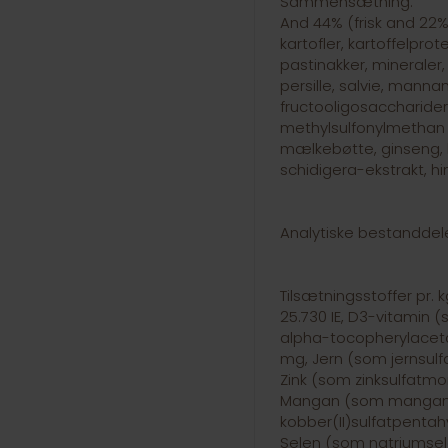
Sammensætning:
And 44% (frisk and 22%
kartofler, kartoffelprot
pastinakker, mineraler,
persille, salvie, mann
fructooligosaccharider
methylsulfonylmethan 
mælkebøtte, ginseng,
schidigera-ekstrakt, h
Analytiske bestanddele
Tilsætningsstoffer pr.
25.730 IE, D3-vitamin (
alpha-tocopherylaceta
mg, Jern (som jernsul
Zink (som zinksulfatm
Mangan (som mangans
kobber(II)sulfatpentah
Selen (som natriumsele