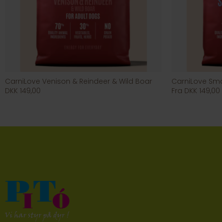
CarniLove Venison & Reindeer & Wild Boar
CarniLove Sma
DKK 149,00
Fra DKK 149,00