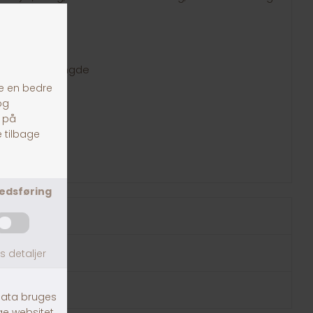
ig Fodermængde
 g
 g
 g