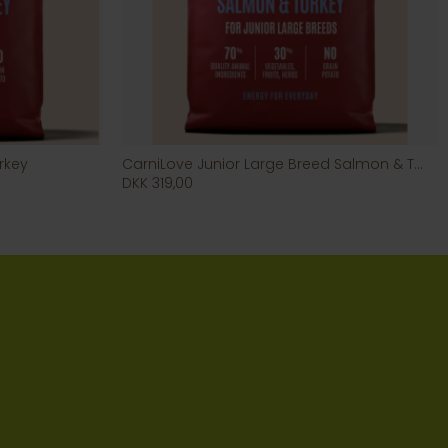
rkey
CarniLove Junior Large Breed Salmon & Turkey
DKK 319,00