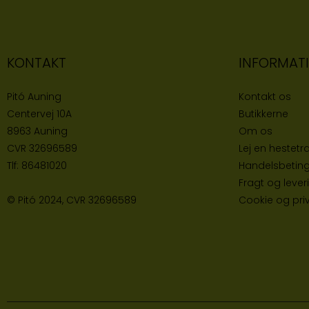
KONTAKT
INFORMAT
Pitó Auning
Kontakt os
Centervej 10A
Butikke
rne
8963 Auning
Om os
CVR
32696589
Lej en hestetra
Tlf:
86481020
Handelsbeting
Fragt og lever
© Pitó 2024, CVR
32696589
Cookie og priva