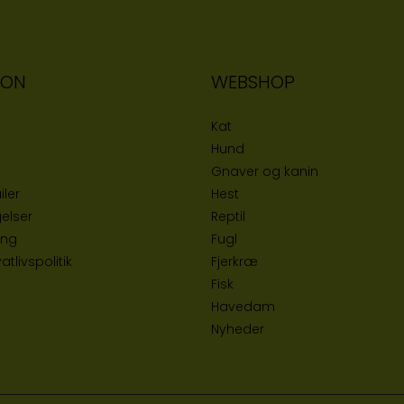
ION
WEBSHOP
Kat
Hund
Gnaver og kanin
iler
Hest
elser
Reptil
ing
Fugl
tlivspolitik
Fjerkræ
Fisk
Havedam
Nyheder