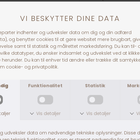
mg, taurin 1.000 mg.
Fodervejledning:
Hundens Vægt
Dagl
1 - 5 kg
30 - 100 g
5 - 15 kg
100 - 230 g
15 - 25 kg
230 - 340
25 - 35 kg
340 - 430
35 - 45 kg
430 - 520
45 kg +
520 g +
30 dages returret
Fragt fra 39,-
1-3 dages levering