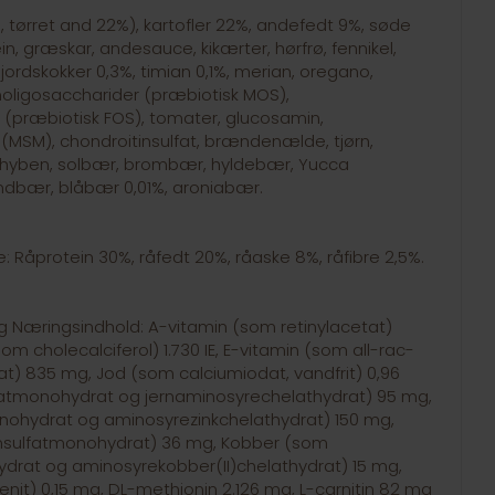
, tørret and 22%), kartofler 22%, andefedt 9%, søde
ein, græskar, andesauce, kikærter, hørfrø, fennikel,
 jordskokker 0,3%, timian 0,1%, merian, oregano,
anoligosaccharider (præbiotisk MOS),
 (præbiotisk FOS), tomater, glucosamin,
(MSM), chondroitinsulfat, brændenælde, tjørn,
 hyben, solbær, brombær, hyldebær, Yucca
indbær, blåbær 0,01%, aroniabær.
: Råprotein 30%, råfedt 20%, råaske 8%, råfibre 2,5%.
 kg Næringsindhold: A-vitamin (som retinylacetat)
som cholecalciferol) 1.730 IE, E-vitamin (som all-rac-
t) 835 mg, Jod (som calciumiodat, vandfrit) 0,96
fatmonohydrat og jernaminosyrechelathydrat) 95 mg,
onohydrat og aminosyrezinkchelathydrat) 150 mg,
ulfatmonohydrat) 36 mg, Kobber (som
ydrat og aminosyrekobber(II)chelathydrat) 15 mg,
nit) 0,15 mg, DL-methionin 2.126 mg, L-carnitin 82 mg