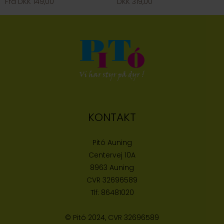
Fra DKK 149,00
DKK 319,00
KONTAKT
Pitó Auning
Centervej 10A
8963 Auning
CVR
32696589
Tlf:
86481020
© Pitó 2024, CVR
32696589