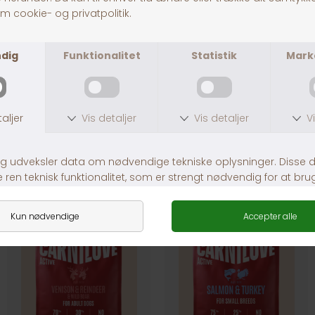
Fragt fra 39,-
1-3 dages levering
Andre købte også