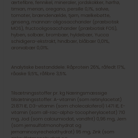
ærtefibre, fennikel, mineraler, jordskokker, hørfrø,
timian, merian, oregano, persille 0,1%, salvie,
tomater, brændenælde, tjørn, mælkebøtte,
ginseng, mannan-oligosaccharider (præbiotisk
MOS), fructooligosaccharider (præbiotisk FOS),
hyben, solbær, brombær, hyldebær, Yucca
schidigera-ekstrakt, hindbær, blåbær 0,01%,
aroniabær 0,01%.
Analytiske bestanddele: Råprotein 26%, råfedt 17%,
råaske 9,5%, råfibre 3,5%.
Tilsætningsstoffer pr. kg Næringsmæssige
tilsætningsstoffer: A-vitamin (som retinylacetat)
21.871 IE, D3-vitamin (som cholecalciferol) 1.471 IE, E-
vitamin (som all-rac-alpha-tocopherylacetat) 710
mg, Jod (som calciumiodat, vandfrit) 0,96 mg, Jern
(som jernsulfatmonohydrat og
jernaminosyrechelathydrat) 95 mg, Zink (som