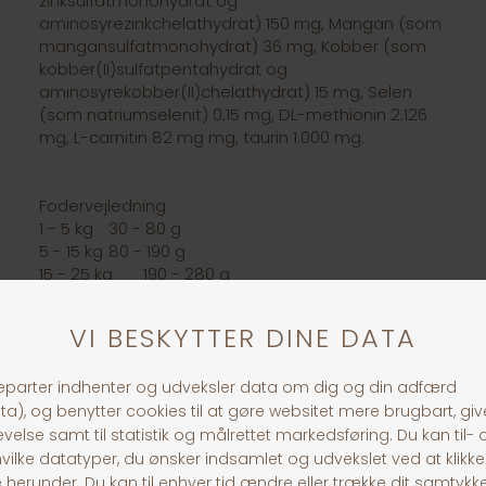
zinksulfatmonohydrat og
aminosyrezinkchelathydrat) 150 mg, Mangan (som
mangansulfatmonohydrat) 36 mg, Kobber (som
kobber(II)sulfatpentahydrat og
aminosyrekobber(II)chelathydrat) 15 mg, Selen
(som natriumselenit) 0,15 mg, DL-methionin 2.126
mg, L-carnitin 82 mg mg, taurin 1.000 mg.
Fodervejledning
1 - 5 kg
30 - 80 g
5 - 15 kg
80 - 190 g
15 - 25 kg
190 - 280 g
25 - 35 kg
280 - 360 g
35 - 45 kg
360 - 430 g
45 kg +
430 g +
30 dages returret