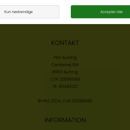
KONTAKT
Pitó Auning
Centervej 10A
8963 Auning
CVR
32696589
Tlf:
86481020
© Pitó 2024, CVR
32696589
INFORMATION