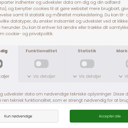
B3: 144mg/kg, vitamin B6: 36mg/kg, vitamin B12:
0,54mg/kg, Calcium: 21g/kg, fosfor: 13g/kg,
magnesium: 9,6g/kg, kalium: 16g/kg, natrium: 6g/kg,
klor: 12g/kg, svovl: 4,3g/kg, jern: 602mg/kg, mangan:
586mg/kg, zink: 759mg/kg, kobber: 244mg/kg, jod:
2,2mg/kg, kobolt: 2,5mg/kg, selen: 3,4mg/kg
30 dages returret
Fragt fra 39,-
1-3 dages levering
Andre købte også