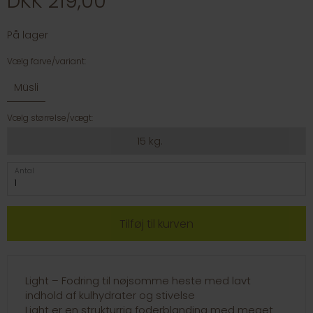
DKK 219,00
På lager
Vælg farve/variant:
Müsli
Vælg størrelse/vægt:
15 kg.
Antal
Light – Fodring til nøjsomme heste med lavt
indhold af kulhydrater og stivelse
Light er en strukturrig foderblanding med meget