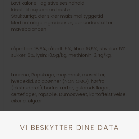
Lavt kalorie- og stivelsesindhold
Ideelt til nøjsomme heste
Strukturrigt, der sikrer maksimal tyggetid
Med naturlige ingredienser, der understøtter
mavebalancen
råprotein: 18,5%, råfedt: 6%, fibre: 16,5%, stivelse: 5%,
sukker: 6%, lysin: 10,5g/kg, methionin: 3,4g/kg.
Lucerne, Rapskage, majsmask, roesnitter,
hvedeklid, sojabønner (NON GMO), hørfrø
(ekstruderet), hørfrø, ærter, gulerodsflager,
ærteflager, rapsolie, Dumosweet, kartoffelstivelse,
cikorie, ølgær
Vitamin A: 55000IE/kg, Vitamin D3: 8120IE/kg,
Vitamin E: 1880mg/kg, Vitamin C: 360mg/kg,
vitamin B1: 108mg/kg, vitamin B2: 72mg/kg, vitamin