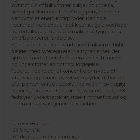
lavt indhold af kulhydrater, sukker og stivelse,
hvilket gør den ideel til heste og ponyer, der har
behov for et energifattigt foder. Den høje
fiberandel fra blandt andet lucerne, gulerodsflager
og ærteflager sikrer både maksimal tyggetid og
en afbalanceret fordøjelse.
For at understøtte en sund mavefunktion er Light
beriget med syreregulerende ingredienser, der
hjælper med at opretholde en sund pH i maven
og understøtter en optimal fordøjelse.
Foderet indeholder et koncentreret niveau af
vitaminer og mineraler, hvilket betyder, at hesten
eller ponyen er fuldt dækket ind ved en lav daglig
dosering. De essentielle aminosyrer og omega-3
fedtsyrer understøtter et stærkt immunforsvar og
fremmer hestens generelle sundhed.
Fordele ved Light:
100 % kornfrit
Lav daglig udfodringsmængde