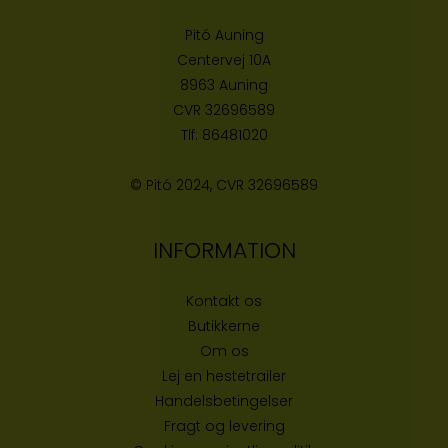
Pitó Auning
Centervej 10A
8963 Auning
CVR
32696589
Tlf:
86481020
© Pitó 2024, CVR
32696589
INFORMATION
Kontakt os
Butikke
rne
Om os
Lej en hestetrailer
Handelsbetingelser
Fragt og levering