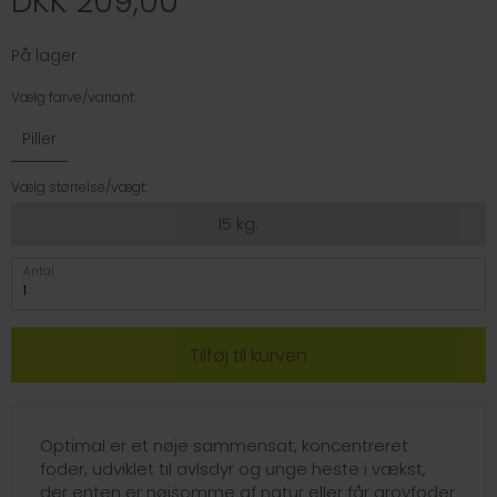
DKK 209,00
På lager
Vælg farve/variant:
Piller
Vælg størrelse/vægt:
15 kg.
Antal
Optimal er et nøje sammensat, koncentreret
foder, udviklet til avlsdyr og unge heste i vækst,
der enten er nøjsomme af natur eller får grovfoder