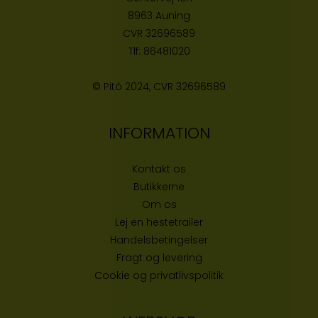
8963 Auning
CVR
32696589
Tlf:
86481020
© Pitó 2024, CVR
32696589
INFORMATION
Kontakt os
Butikke
rne
Om os
Lej en hestetrailer
Handelsbetingelser
Fragt og levering
Cookie og privatlivspolitik