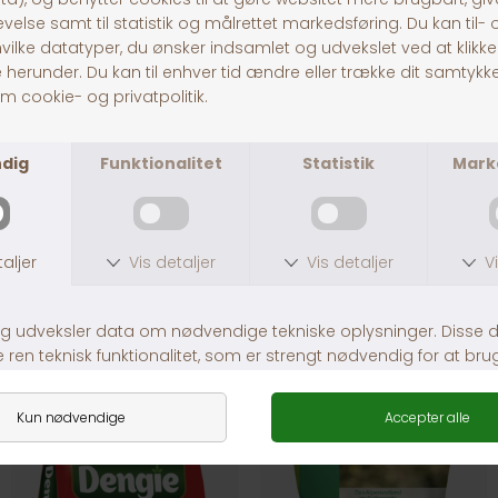
mangan: 393mg/kg, Zink: 805mg/kg, kobber:
248mg/kg, jod: 4,6mg/kg, kobolt: 2,5mg/kg, Selen:
3,4mg/kg
30 dages returret
Fragt fra 39,-
1-3 dages levering
Andre købte også