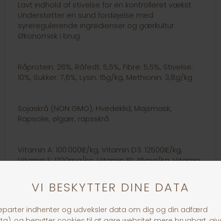
Lavt indhold af stivelse for en kontrolleret vækst
Understøtter en sund fordøjelse med
syreregulerende ingredienser og gærkultur
Økonomisk i brug
Råprotein: 26%, Råfedt: 5,5%, Fibre: 5,5%, Stivelse:
10%, Sukker: 7,6%, Lysin: 15g/kg, Methionin: 3,8g/kg
Sojaskrå (NON GMO), Hvedeklid, Majsmask,
Rapsolie, ølgær, rapsskrå
Vitamin A: 100.000IE/kg, Vitamin D3: 12500IE/kg,
Vitamin E: 1700mg/kg, Vitamin B1: 45mg/kg, Vitamin
B2: 73mg/kg, Vitamin B3: 240mg/kg, Vitamin B6:
27mg/kg, Vitamoin B12: 0,33mg/kg, Biotin:
5,4mg/kg, Calcium: 30g/kg, Fosfor: 15g/kg,
Magnesium: 6g/kg, kalium: 20g/kg, Natrium: 6,1g/kg,
klor: 8,4g/kg, svovl: 4,8g/kg, Jern: 703mg/kg,