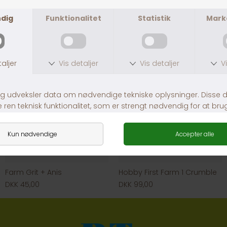
DKK 159,00
DKK 199,00
Farm Grit + Anis
Hobby First Farm 1 Crumble
DKK 45,00
DKK 99,00