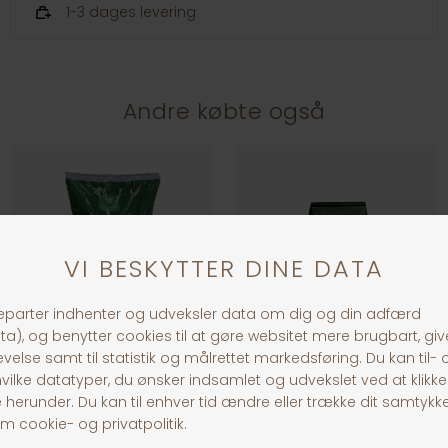
1-3 dages levering
Andre købte også
Natural Hønsefoder, Æglægning, 15 kg.
Natural Guldæg 15 kg