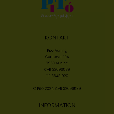
KONTAKT
Pitó Auning
Centervej 10A
8963 Auning
CVR
32696589
Tlf:
86481020
© Pitó 2024, CVR
32696589
INFORMATION