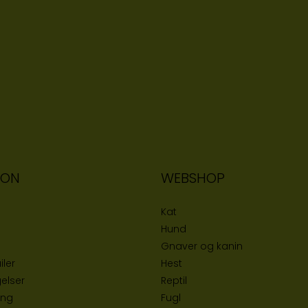
ION
WEBSHOP
Kat
Hund
Gnaver og kanin
iler
Hest
elser
Reptil
ing
Fugl