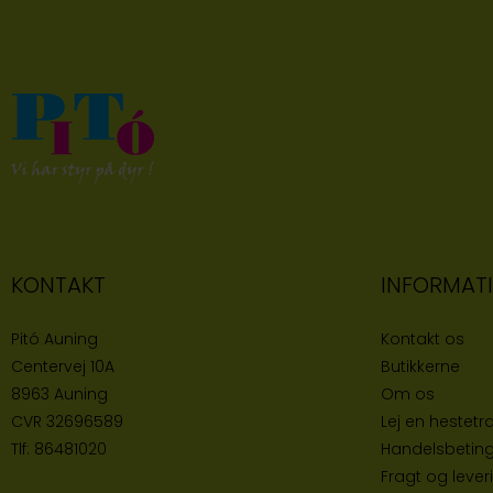
KONTAKT
INFORMAT
Pitó Auning
Kontakt os
Centervej 10A
Butikke
rne
8963 Auning
Om os
CVR
32696589
Lej en hestetra
Tlf:
86481020
Handelsbeting
Fragt og lever