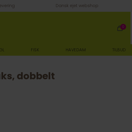
evering
Dansk ejet webshop
0
GL
FISK
HAVEDAM
TILBUD
aks, dobbelt