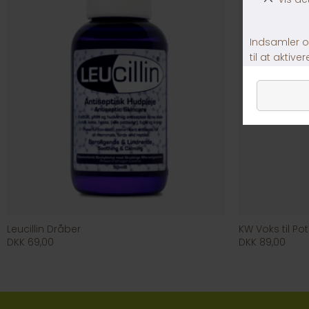
Leucillin Dråber
KW Voks til Po
DKK 69,00
DKK 89,00