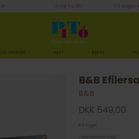
ret
Fragt fra 39,-
1-3 dages l
 OG GNAVER
HEST
REPTIL
FU
B&B Efilers
B&B
DKK 549,00
På lager
Vælg størrelse/vægt: