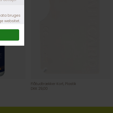
Flåtudtrækker Kort, Plastik
DKK 29,00