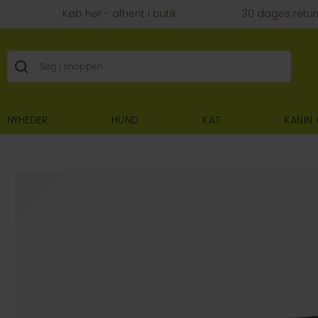
Køb her - afhent i butik
30 dages retur
NYHEDER
HUND
KAT
KANIN