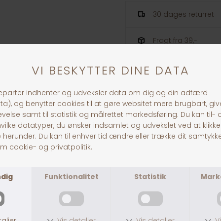
30 dages returret
Fragt fra 39,-
1-3 dages levering
ANDRE KØBTE OGSÅ