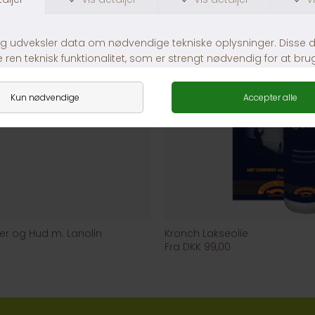
ter og Hud m. Lanolin
Kronch Lakseolie
Fra DKK 99,00