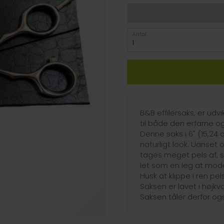
Antal
B&B effilersaks, er udv
til både den erfarne o
Denne saks i 6" (15,24 c
naturligt look. Uanset o
tages meget pels af, s
let som en leg at mode
Husk at klippe i ren pels
Saksen er lavet i højkv
Saksen tåler derfor og