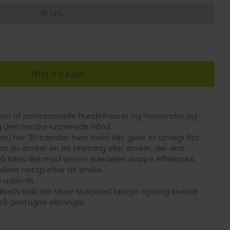
15 cm.
iklet af professionelle hundefrisører og henvender sig
g den mindre rutinerede hånd.
m) har 30 tænder, hvor hvert klip, giver et utroligt flot
m du ønsker en let tilretning eller ønsker, der skal
å føles det med denne særdeles skarpe effilersaks,
llere netop efter dit ønske.
 uden filt.
alitets stål, der sikrer skarphed længe og lang levetid.
så gentagne slibninger.