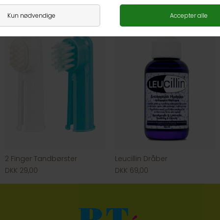
2 Finger Tandbørster
Leucillin Dråber
DKK 29,00
DKK 69,00