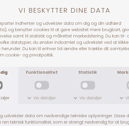
Andre købte også
Grooming Glove
B&B Deluxe Pelsolie
DKK 59,00
DKK 169,00