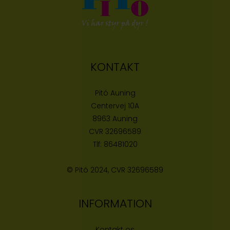
KONTAKT
Pitó Auning
Centervej 10A
8963 Auning
CVR
32696589
Tlf:
86481020
© Pitó 2024, CVR
32696589
INFORMATION
Kontakt os