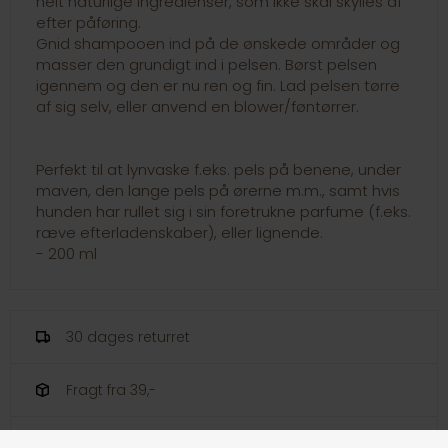
helt naturlige ingredienser, som ikke skal skylles af
efter påføring.
Gnid shampooen ind på de ønskede områder og
masser den grundigt ind i pelsen. Børst pelsen
igennem og den er nu ren og fin. Lad pelsen tørre
af sig selv, eller anvend en blower/føntørrer.
Perfekt til at lynvaske f.eks. pels på benene, under
maven, den lange pels på ørerne m.m., samt hvis
hunden har rullet sig i sin foretrukne parfume (f.eks.
ræve efterladenskaber), eller lignende.
- 200 ml
30 dages returret
Fragt fra 39,-
1-3 dages levering