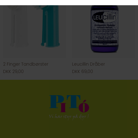
2 Finger Tandbørster
Leucillin Dråber
DKK 29,00
DKK 69,00