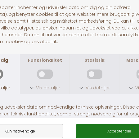
Grooming Glove
B&B Deluxe Pelsolie
DKK 59,00
DKK 169,00