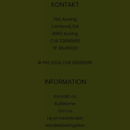
KONTAKT
Pitó Auning
Centervej 10A
8963 Auning
CVR
32696589
Tlf:
86481020
© Pitó 2024, CVR
32696589
INFORMATION
Kontakt os
Butikke
rne
Om os
Lej en hestetrailer
Handelsbetingelser