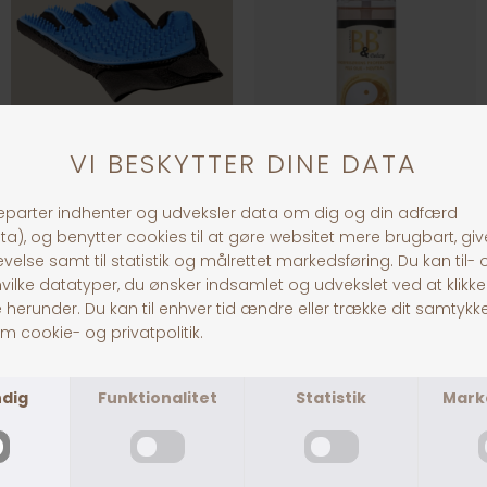
Grooming Glove
B&B Deluxe Pelsolie
DKK 59,00
DKK 169,00