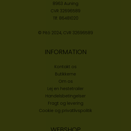
8963 Auning
CVR
32696589
Tlf:
86481020
© Pitó 2024, CVR
32696589
INFORMATION
Kontakt os
Butikke
rne
Om os
Lej en hestetrailer
Handelsbetingelser
Fragt og levering
Cookie og privatlivspolitik
WEBSHOP