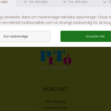
2 Finger Tandbørster
Leucillin Dråber
DKK 29,00
DKK 69,00
KONTAKT
Pitó Auning
Centervej 10A