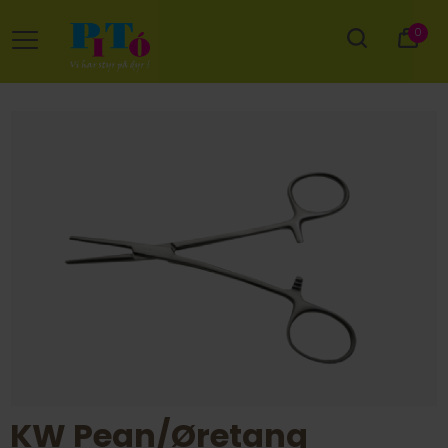
0
KW Pean/Øretang