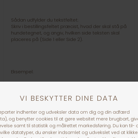
Sådan udfylder du tekstfeltet:
Skriv i bestillingsfeltet præcist, hvad der skal stå på
hundetegnet, og angiv, hvilken side teksten skal
placeres på (Side 1 eller Side 2).
Eksempel:
Side 1: Bella
Tlf. 12 34 56 78