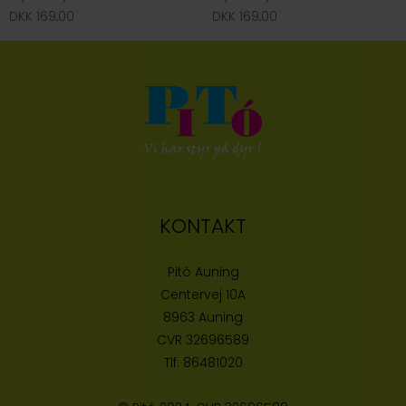
DKK 169,00
DKK 169,00
KONTAKT
Pitó Auning
Centervej 10A
8963 Auning
CVR
32696589
Tlf:
86481020