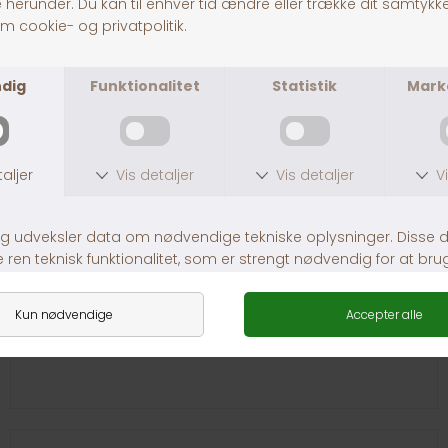
Side 2: Hovedgaden 123
1234 Byen
Husk: Tjek venligst din tekst for stavefejl og korrekte
oplysninger, inden du gennemfører bestillingen.
Teksten bliver præcist overført, som du indtaster
den.
Link til loven om hundetegn:
https://www.retsinformation.dk/eli/lta/1969/496