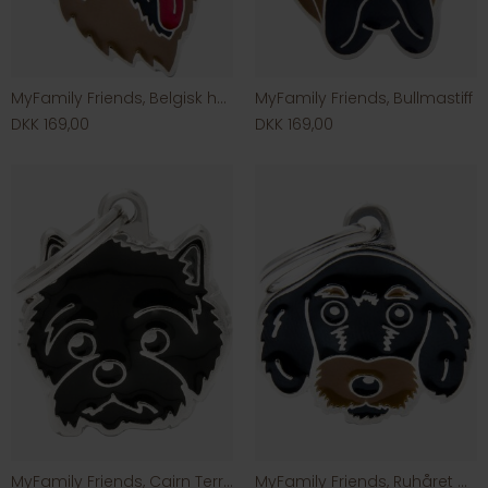
MyFamily Friends, Belgisk hyrdehund
MyFamily Friends, Bullmastiff
DKK 169,00
DKK 169,00
MyFamily Friends, Cairn Terrier
MyFamily Friends, Ruhåret Gravhund