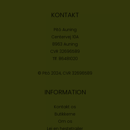
KONTAKT
Pitó Auning
Centervej 10A
8963 Auning
CVR
32696589
Tlf:
86481020
© Pitó 2024, CVR
32696589
INFORMATION
Kontakt os
Butikke
rne
Om os
Lej en hestetrailer