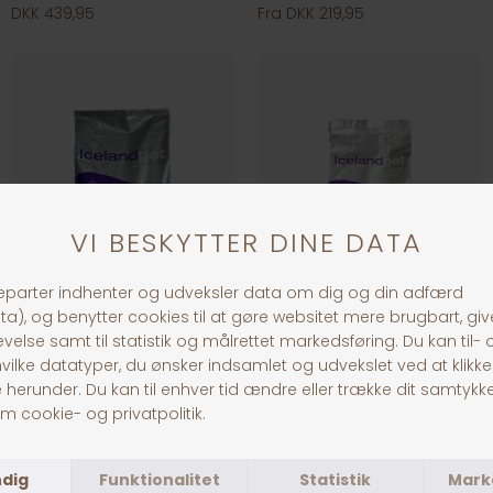
DKK 439,95
Fra DKK 219,95
ICELAND PET
ICELAND PET KILLING
Fra DKK 219,95
Fra DKK 219,95