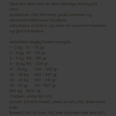
Tilsat Bio-Mos som er den naturlige løsning på
tarm
problemer. Det fremmer gode bakterier og
dermed maksimerer hundens
udnyttelse af fodret og sikrer en sund tarmfunktion
og god fordøjelse.
Anbefalet daglig fodermængde:
1 - 2 kg.
47 - 78 gr.
2 - 3 kg.
78 - 106 gr.
3 - 5 kg.
106 - 156 gr.
5 - 10 kg.
156 - 209 gr.
10 - 20 kg.
209 - 440 gr.
20 - 30 kg.
440 - 597 gr.
30 - 40 kg.
597 - 741 gr.
40 - 50 gr.
741 - 803 gr.
50+ kg.
803+ gr.
Chicken, white fish 14%,
potato (starch meal), peas, poultry fat, dried beet
pulp,
linseed, fish oil (min. 1%), liver (protein liver extract),