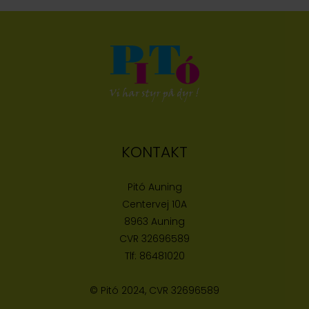
KONTAKT
Pitó Auning
Centervej 10A
8963 Auning
CVR
32696589
Tlf:
86481020
© Pitó 2024, CVR
32696589