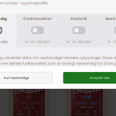
Fragt fra 39,-
1-3 dages levering
Andre købte også