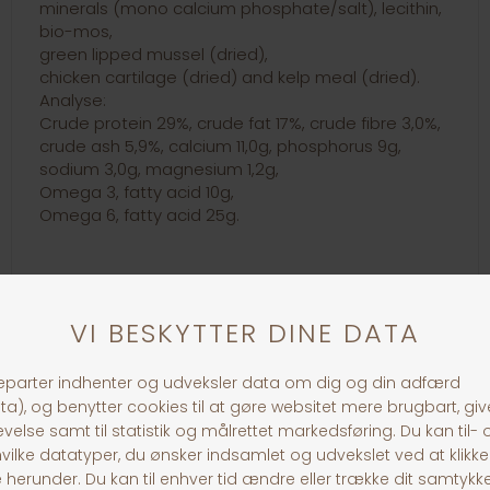
minerals (mono calcium phosphate/salt), lecithin,
bio-mos,
green lipped mussel (dried),
chicken cartilage (dried) and kelp meal (dried).
Analyse:
Crude protein 29%, crude fat 17%, crude fibre 3,0%,
crude ash 5,9%, calcium 11,0g, phosphorus 9g,
sodium 3,0g, magnesium 1,2g,
Omega 3, fatty acid 10g,
Omega 6, fatty acid 25g.
Analyse:
Rå protein 26%, Rå fedt 13%
30 dages returret