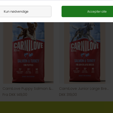
DKK 149,00
Fra DKK 149,00
CarniLove Puppy Salmon & Turkey
CarniLove Junior Large Breed Salmon & Turkey
Fra DKK 149,00
DKK 319,00