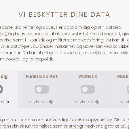
1-3 dages levering
Andre købte også
CarniLove Venison & Reindeer & Wild Boar
CarniLove Small Breed Salmon & Turkey