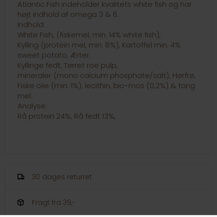
Atlantic Fish indeholder kvalitets white fish og har
højt indhold af omega 3 & 6.
Indhold:
White Fish, (fiskemel, min. 14% white fish),
Kylling (protein mel, min. 8%), Kartoffel min. 4%
sweet potato, Ærter,
Kyllinge fedt, Tørret roe pulp,
mineraler (mono calcium phosphate/salt), Hørfrø,
Fiske olie (min. 1%), lecithin, bio-mos (0,2%) & tang
mel.
Analyse:
Rå protein 24%, Rå fedt 13%,
30 dages returret
Fragt fra 39,-