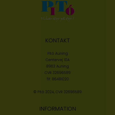
KONTAKT
Pitó Auning
Centervej 10A
8963 Auning
CVR
32696589
Tlf:
86481020
© Pitó 2024, CVR
32696589
INFORMATION