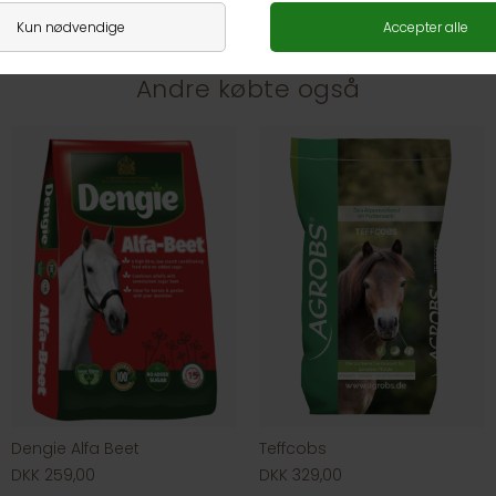
Andre købte også
Dengie Alfa Beet
Teffcobs
DKK 259,00
DKK 329,00