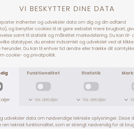
og mineraler. Hesten skal derfor dækkes ind
hermed, via øvrigt foder, eller ren vitamin/mineral
blanding. Benyt med fordel AGROBS Naturmineral,
AGROBS Seniormineral eller AGROBS Gipfelstürmer.
Varianter:
12,5 kg balle
Bemærk venligst: Produktet skal opbevares køligt,
tørt og hygiejnisk.
30 dages returret
Fragt fra 39,-
1-3 dages levering