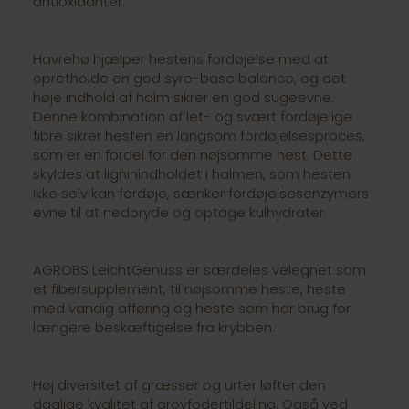
antioxidanter.
Havrehø hjælper hestens fordøjelse med at
opretholde en god syre-base balance, og det
høje indhold af halm sikrer en god sugeevne.
Denne kombination af let- og svært fordøjelige
fibre sikrer hesten en langsom fordøjelsesproces,
som er en fordel for den nøjsomme hest. Dette
skyldes at ligninindholdet i halmen, som hesten
ikke selv kan fordøje, sænker fordøjelsesenzymers
evne til at nedbryde og optage kulhydrater.
AGROBS LeichtGenuss er særdeles velegnet som
et fibersupplement, til nøjsomme heste, heste
med vandig afføring og heste som har brug for
længere beskæftigelse fra krybben.
Høj diversitet af græsser og urter løfter den
daglige kvalitet af grovfodertildeling. Også ved