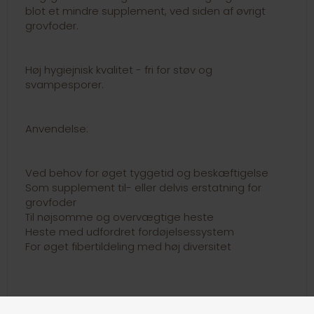
blot et mindre supplement, ved siden af øvrigt
grovfoder.
Høj hygiejnisk kvalitet - fri for støv og
svampesporer.
Anvendelse:
Ved behov for øget tyggetid og beskæftigelse
Som supplement til- eller delvis erstatning for
grovfoder
Til nøjsomme og overvægtige heste
Heste med udfordret fordøjelsessystem
For øget fibertildeling med høj diversitet
OBS: AGROBS LeichtGenuss er ikke tilsat vitaminer