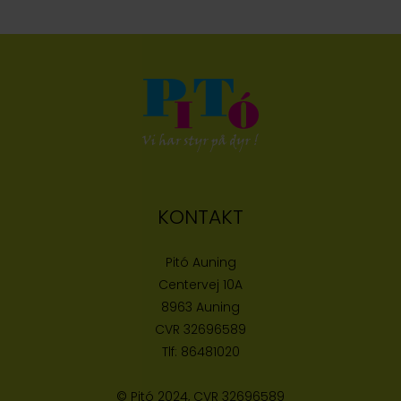
KONTAKT
Pitó Auning
Centervej 10A
8963 Auning
CVR
32696589
Tlf:
86481020
© Pitó 2024, CVR
32696589