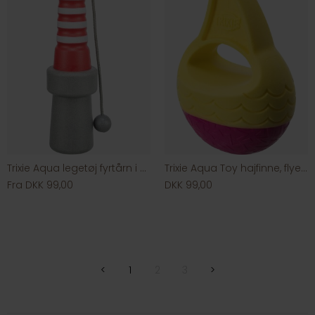
Trixie Aqua legetøj fyrtårn i TPR
Trixie Aqua Toy hajfinne, flyende
Fra DKK 99,00
DKK 99,00
<
1
2
3
>