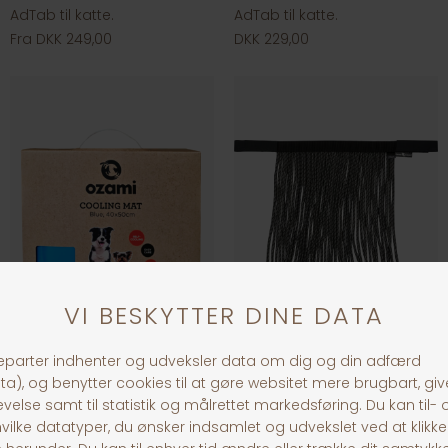
AdTab til katte.
AdTab til katte.
Fra DKK 249,00
DKK 229,00
Kølemåtte
Fluepandebånd
Fra DKK 79,00
DKK 49,00