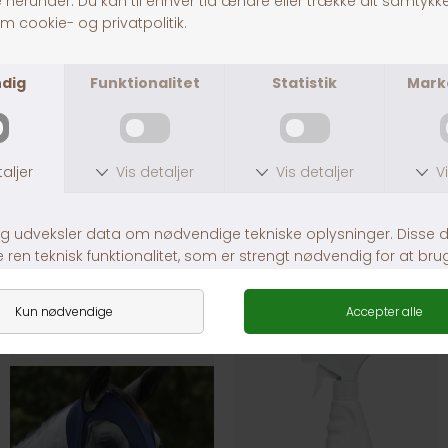
EzyDog Redningsvest X2 Boost
Ferplast Udebur til Gnaver 120 115,5x73x110 cm.
Fra DKK 499,00
DKK 2.199,00