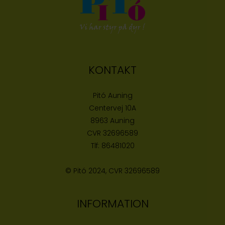
KONTAKT
Pitó Auning
Centervej 10A
8963 Auning
CVR
32696589
Tlf:
86481020
© Pitó 2024, CVR
32696589
INFORMATION