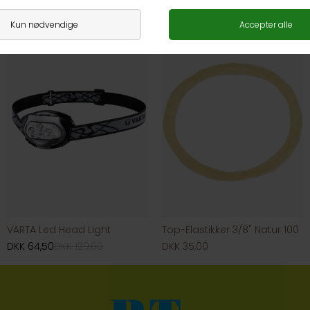
DKK 349,00
DKK 169,00
VARTA Led Head Light
Top-Elastikker 3/8" Natur 100
DKK 64,50
DKK 129,00
DKK 35,00