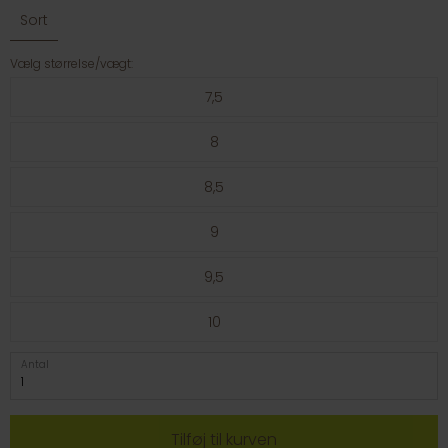
Sort
Vælg størrelse/vægt:
7,5
8
8,5
9
9,5
10
Antal