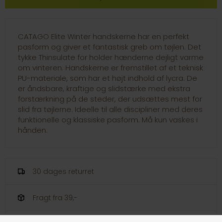
CATAGO Elite Winter handskerne har en perfekt
pasform og giver et fantastisk greb om tøjlen. Det
tykke Thinsulate for holder hænderne dejligt varme
om vinteren. Handskerne er fremstillet af et teknisk
PU-materiale, som har et højt indhold af lycra. De
er åndsbare, kraftige og slidstærke med ekstra
forstærkning på de steder, der udsættes mest for
slid fra tøjlerne. Ideelle til alle discipliner med deres
funktionelle og klassiske pasform. Må kun vaskes i
hånden.
30 dages returret
Fragt fra 39,-