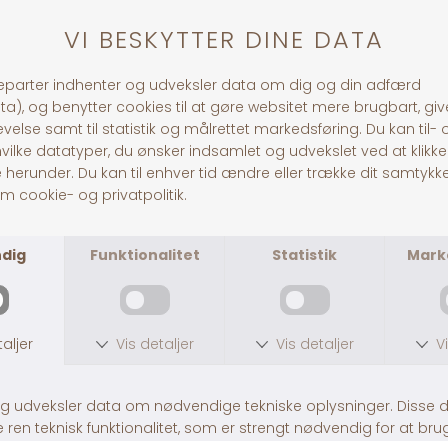
1-3 dages levering
Andre købte også
CATAGO Alloy vinter luffer
Flexi LED lygte USB