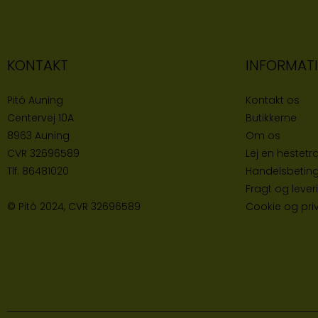
KONTAKT
INFORMAT
Pitó Auning
Kontakt os
Centervej 10A
Butikke
rne
8963 Auning
Om os
CVR
32696589
Lej en hestetra
Tlf:
86481020
Handelsbeting
Fragt og lever
© Pitó 2024, CVR
32696589
Cookie og priva