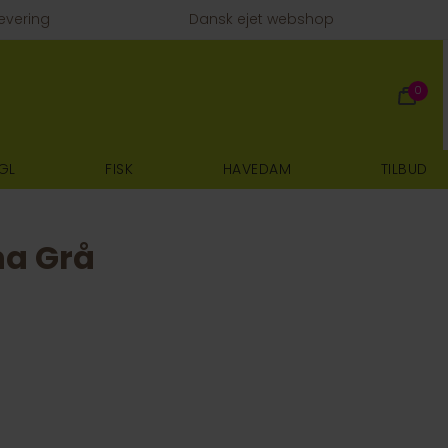
evering
Dansk ejet webshop
0
GL
FISK
HAVEDAM
TILBUD
a Grå