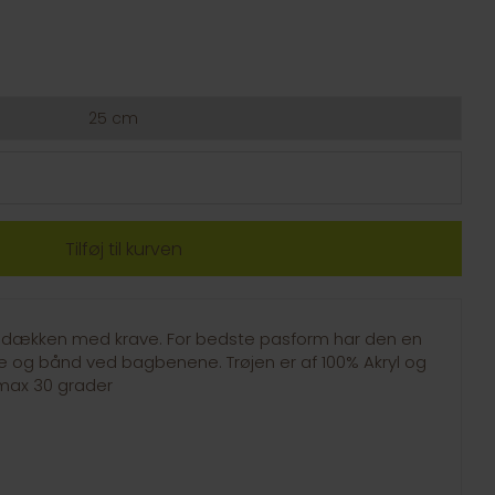
25 cm
e dækken med krave. For bedste pasform har den en
e og bånd ved bagbenene. Trøjen er af 100% Akryl og
 max 30 grader