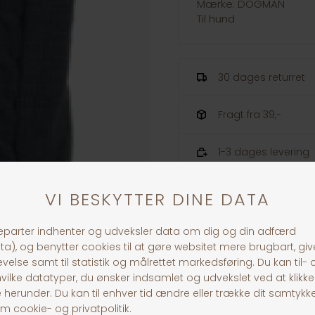
Mærke: DOGMAN
Til hund
30 dages returret
Fragt fra 39,-
1-3 dages levering