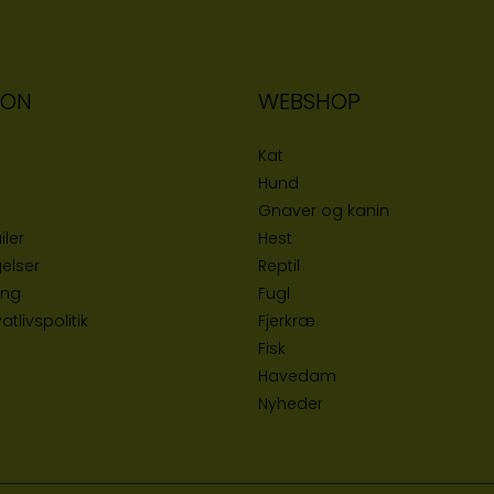
ION
WEBSHOP
Kat
Hund
Gnaver og kanin
iler
Hest
elser
Reptil
ing
Fugl
tlivspolitik
Fjerkræ
Fisk
Havedam
Nyheder