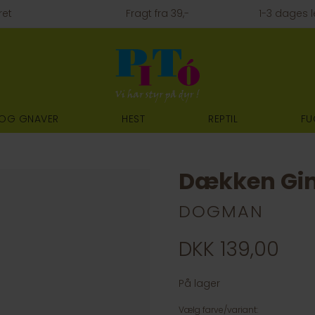
ret
Fragt fra 39,-
1-3 dages l
 OG GNAVER
HEST
REPTIL
FU
Dækken Gin
DOGMAN
DKK 139,00
På lager
Vælg farve/variant: