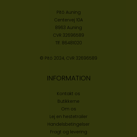
Pitó Auning
Centervej 10A
8963 Auning
CVR
32696589
Tlf:
86481020
© Pitó 2024, CVR
32696589
INFORMATION
Kontakt os
Butikke
rne
Om os
Lej en hestetrailer
Handelsbetingelser
Fragt og levering