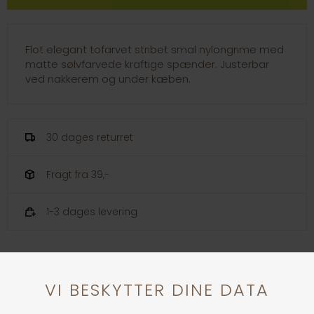
Flot elegant tofarvet stribet smal nylongrime med
matte sølvfarvede kraftige spænder. Justerbar
ved nakkerem og under kæben.
30 dages returret
Fragt fra 39,-
1-3 dages levering
Andre købte også