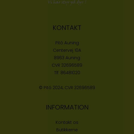
KONTAKT
Pitó Auning
Centervej 10A
8963 Auning
CVR
32696589
Tlf:
86481020
© Pitó 2024, CVR
32696589
INFORMATION
Kontakt os
Butikke
rne