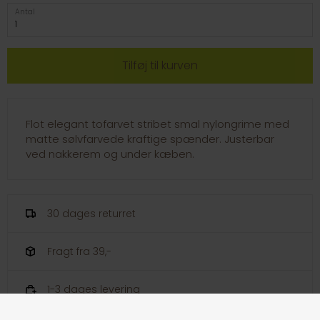
Antal
Flot elegant tofarvet stribet smal nylongrime med
matte sølvfarvede kraftige spænder. Justerbar
ved nakkerem og under kæben.
30 dages returret
Fragt fra 39,-
1-3 dages levering