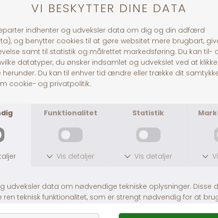
Andre købte også
HG Nylon Grime
HG Rio Grime
DKK 45,00
Fra DKK 69,00