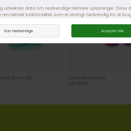
anin 18 cm, Blå
Lambold med piv
DKK 59,00