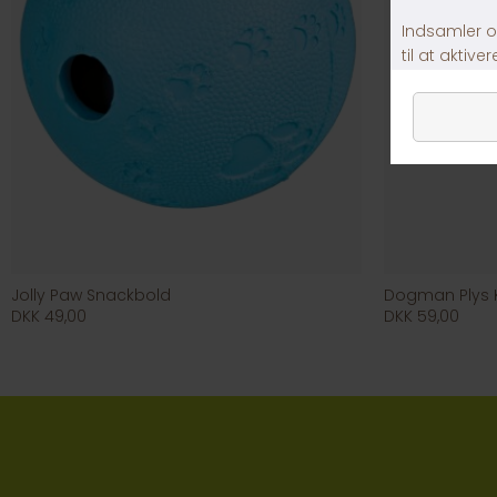
Jolly Paw Snackbold
Dogman Plys K
DKK 49,00
DKK 59,00