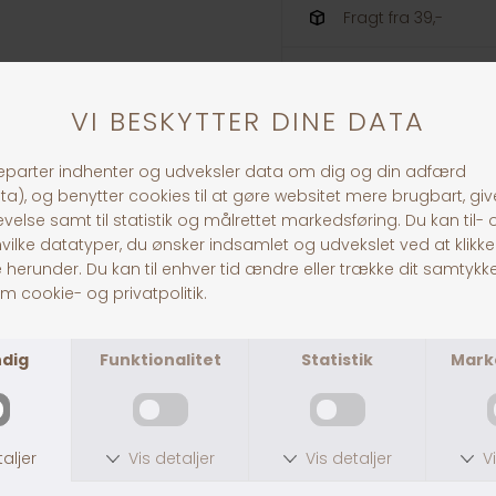
Fragt fra 39,-
1-3 dages levering
ANDRE KØBTE OGSÅ