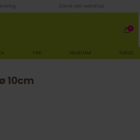
evering
Dansk ejet webshop
0
GL
FISK
HAVEDAM
TILBUD
 ø 10cm