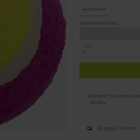
Assorteret
Vælg størrelse/vægt:
Antal
velegnet til hunde, ud
i display
30 dages returret