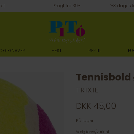
ret
Fragt fra 39,-
1-3 dages l
 OG GNAVER
HEST
REPTIL
FU
Tennisbold
TRIXIE
DKK 45,00
På lager
Vælg farve/variant: