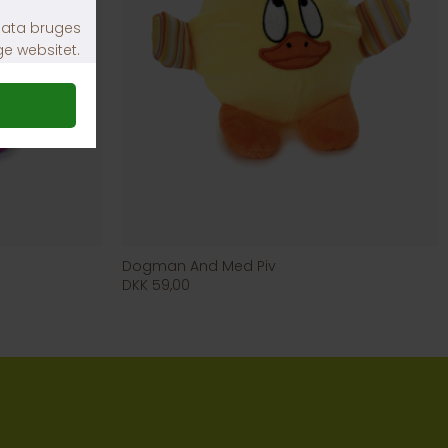
Dogman And Med Piv
DKK 59,00