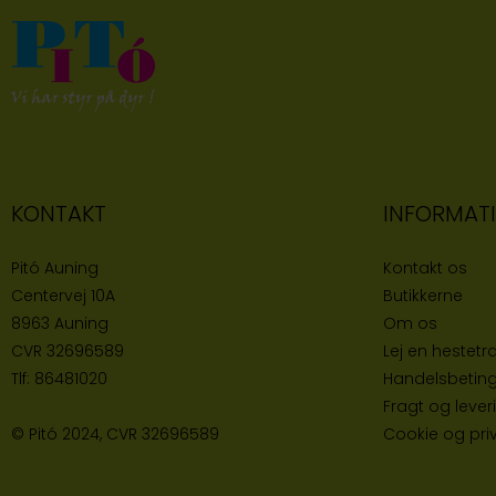
KONTAKT
INFORMAT
Pitó Auning
Kontakt os
Centervej 10A
Butikke
rne
8963 Auning
Om os
CVR
32696589
Lej en hestetra
Tlf:
86481020
Handelsbeting
Fragt og lever
© Pitó 2024, CVR
32696589
Cookie og priva