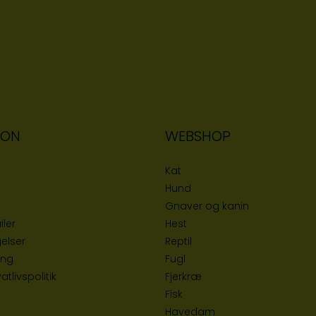
ION
WEBSHOP
Kat
Hund
Gnaver og kanin
iler
Hest
elser
Reptil
ing
Fugl
tlivspolitik
Fjerkræ
Fisk
Havedam