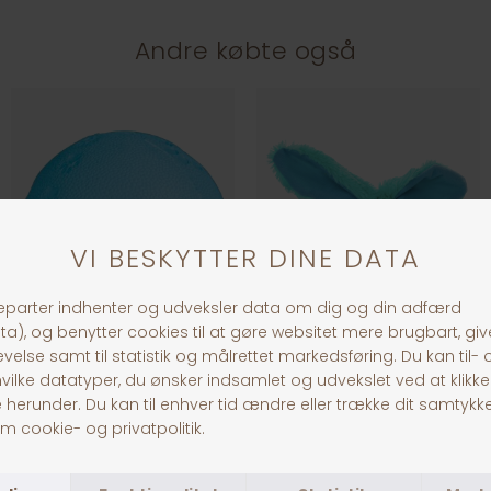
Andre købte også
Jolly Paw Snackbold
Dogman Plys Kanin 18 cm, Blå
DKK 49,00
DKK 59,00