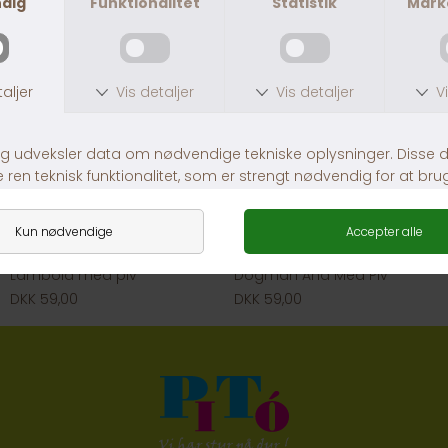
Lambold med piv
Dogman And Med Piv
DKK 59,00
DKK 59,00