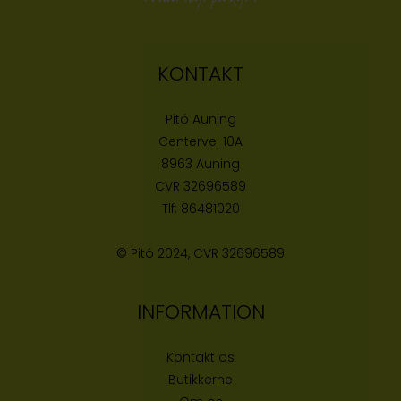
KONTAKT
Pitó Auning
Centervej 10A
8963 Auning
CVR
32696589
Tlf:
86481020
© Pitó 2024, CVR
32696589
INFORMATION
Kontakt os
Butikke
rne