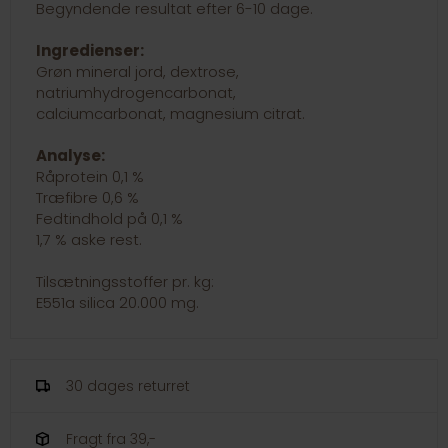
Begyndende resultat efter 6-10 dage.
Ingredienser:
Grøn mineral jord, dextrose,
natriumhydrogencarbonat,
calciumcarbonat, magnesium citrat.
Analyse:
Råprotein 0,1 %
Træfibre 0,6 %
Fedtindhold på 0,1 %
1,7 % aske rest.
Tilsætningsstoffer pr. kg:
E551a silica 20.000 mg.
30 dages returret
Fragt fra 39,-