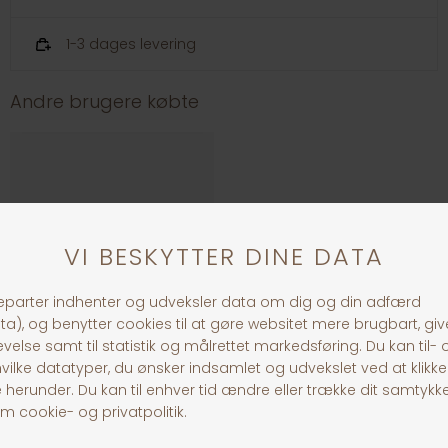
1-3 dages levering
Andre brugere købte
Whesco hestehud m/hår 200g
DKK 79,00