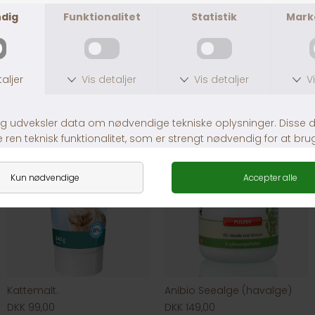
Andre købte også
Kattemalt.
Anibio Seealge (havalge)
DKK 99,00
DKK 149,00