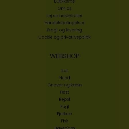
Butikke
rne
Om os
Lej en hestetrailer
Handelsbetingelser
Fragt og levering
Cookie og privatlivspolitik
WEBSHOP
Kat
Hund
Gnaver og kanin
Hest
Reptil
Fugl
Fjerkræ
Fisk
Havedam