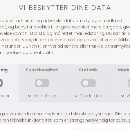
Andre købte også
Hamsterskål
Keramikskål, kanin
DKK 30,00
DKK 49,00