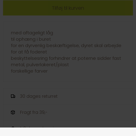
med aftageligt låg
til ophæng i buret
for en dyrvenlig beskæftigelse, dyret skal arbejde
for at få foderet
beskyttelsesring forhindrer at poterne sidder fast
metal, pulverlakeret/plast
forskellige farver
30 dages returret
Fragt fra 39,-
1-3 dages levering